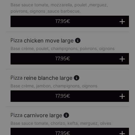
Base sauce tomate, mozzarella, poulet ,merguez,
poivrons, oignons ,sauce barbecue.
17.95
€
chicken move large
Base crème, poulet, champignons, poivrons, oignons
17.95
€
reine blanche large
Base crème, jambon, champignons, oignons
17.95
€
carnivore large
Base sauce tomate, chorizo, kefta, merguez, olives
17.95
€