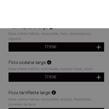
chèvre
17.95
€
neptune large
Base crème fraîche, mozzarella, thon, champignons,
oignons
17.95
€
océane large
Base crème fraîche, mozzarella, saumon fumé, citron
17.95
€
tartiflette large
Base crème fraîche, mozzarella, lardons, Reblochon,
pommes de terre