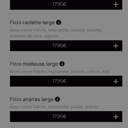
17.95
€
raclette large
Base crème fraîche, mozzarella, lardons, raclette,
pommes de terre, oignons
17.95
€
mielleuse large
Base crème fraîche, mozzarella, jambon, chèvre, miel
17.95
€
ananas large
Base crème fraîche, mozzarella, poulet, ananas
17.95
€