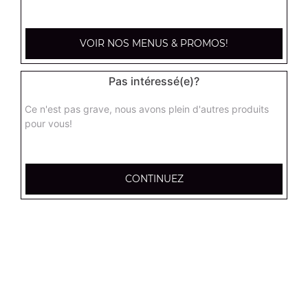
kebab large
Base sauce tomate, mozzarella, viande kébab, tomate
fraîches, oignons
VOIR NOS MENUS & PROMOS!
17.95
€
Pas intéressé(e)?
hannibale large
Ce n'est pas grave, nous avons plein d'autres produits
Base sauce tomate, boeuf, jambon, poulet, merguez
pour vous!
17.95
€
CONTINUEZ
supreme sucuk large
Base sauce tomate, oignons, poivrons, champignons,
maïs, double sucuk
17.95
€
capri large
Base crème fraîche, mozzarella, poulet, pommes de terre,