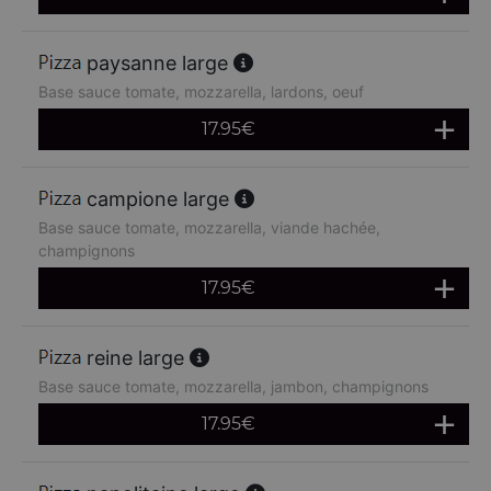
paysanne large
Base sauce tomate, mozzarella, lardons, oeuf
17.95
€
campione large
Base sauce tomate, mozzarella, viande hachée,
champignons
17.95
€
reine large
Base sauce tomate, mozzarella, jambon, champignons
17.95
€