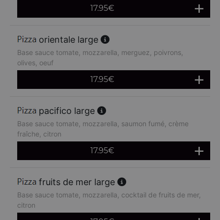
17.95
€
orientale large
Base sauce tomate, mozzarella, merguez, poivrons,
olives, oeuf
17.95
€
pacifico large
Base sauce tomate, mozzarella, saumon fumé, crème
fraîche, citron
17.95
€
fruits de mer large
Base sauce tomate, mozzarella, cocktail de fruits de mer,
citron