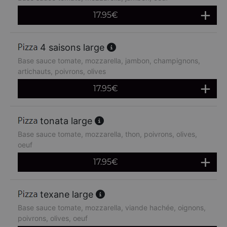
17.95
€
4 saisons large
Base sauce tomate, mozzarella, jambon, champignons,
artichauts, poivrons, olives
17.95
€
tonata large
Base sauce tomate, mozzarella, thon, poivrons, olives,
oeuf
17.95
€
texane large
Base sauce tomate, mozzarella, viande hachée, oignons,
poivrons, olives, oeuf