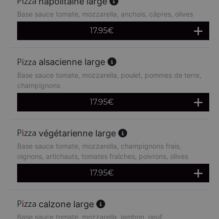
napolitaine large
Base sauce tomate, mozzarella, anchois, câpres, olives
17.95
€
alsacienne large
Base sauce tomate, mozzarella, poulet, pommes de terre,
champignons
17.95
€
végétarienne large
Base sauce tomate, mozzarella, champignons frais,
oignons, artichauts, tomates fraîches, poivrons, olives
17.95
€
calzone large
Base sauce tomate, mozzarella, jambon, oeuf