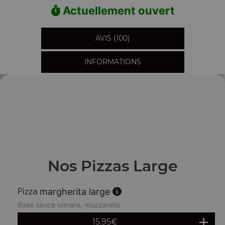
Actuellement ouvert
AVIS (100)
INFORMATIONS
Nos Pizzas Large
margherita large
Base sauce tomate, mozzarella
15.95
€