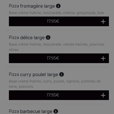
fromagère large
Base crème fraîche, mozzarella, chèvre, gorgonzola, brie
17.95
€
délice large
Base crème fraîche, mozzarella, viande hachée, poivrons,
olives
17.95
€
curry poulet large
Base crème fraîche, curry, poulet, oignons, pommes de
terre, poivrons
17.95
€
barbecue large