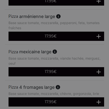
17.95
€
arménienne large
Base sauce tomate, mozzarella, pepperoni, feta, tomates
fraîches
17.95
€
mexicaine large
Base sauce tomate, mozzarella, viande hachée, merguez,
oeuf
17.95
€
4 fromages large
Base sauce tomate, mozzarella, chèvre, gorgonzola, brie
17.95
€