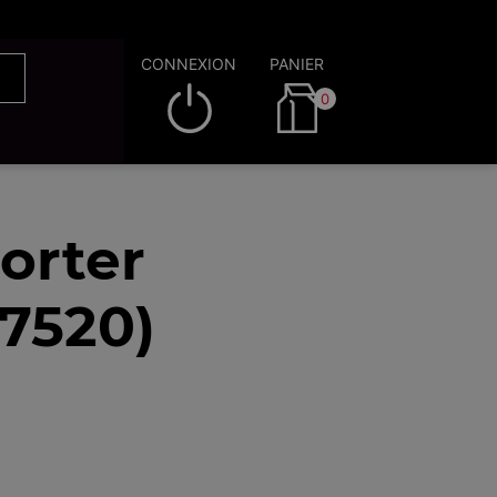
CONNEXION
PANIER
0
orter
7520)