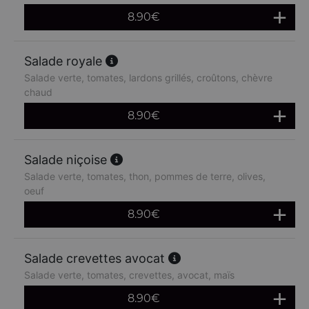
8.90
€
Salade royale
Salade verte, tomates, lardons grillés, croûtons, chèvre
chaud
8.90
€
Salade niçoise
Salade verte, tomates, thon, pommes de terre, olives,
oeuf
8.90
€
Salade crevettes avocat
Salade verte, tomates, crevettes, avocat, maïs
8.90
€