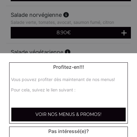
Salade norvégienne
Salade verte, tomates, avocat, saumon fumé, citron
8.90
€
Salade végétarienne
Salade verte, tomates, cornichons, artichauts, maïs,
avocat, concombre
Profitez-en!!!
8.90
€
Vous pouvez profiter dès maintenant de nos menus!
Pour cela, suivez le lien suivant :
Salade féta
Salade verte, tomates, oignons, poivrons, féta
8.90
€
VOIR NOS MENUS & PROMOS!
Pas intéressé(e)?
Salade mozza