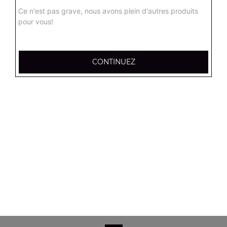
Salade verte, tomates, mozzarella, olives noires
Ce n'est pas grave, nous avons plein d'autres produits
pour vous!
8.90
€
Salade campagnarde
CONTINUEZ
Salade verte, tomates, poulet, emmental, croûtons
8.90
€