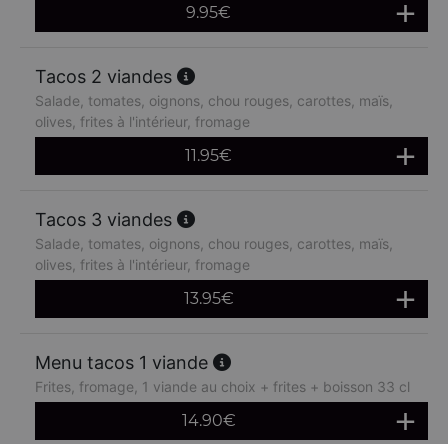
9.95
€
Tacos 2 viandes
Salade, tomates, oignons, chou rouges, carottes, maïs,
olives, frites à l'intérieur, fromage
11.95
€
Tacos 3 viandes
Salade, tomates, oignons, chou rouges, carottes, maïs,
olives, frites à l'intérieur, fromage
13.95
€
Menu tacos 1 viande
Frites, fromage, 1 viande au choix + frites + boisson 33 cl
14.90
€