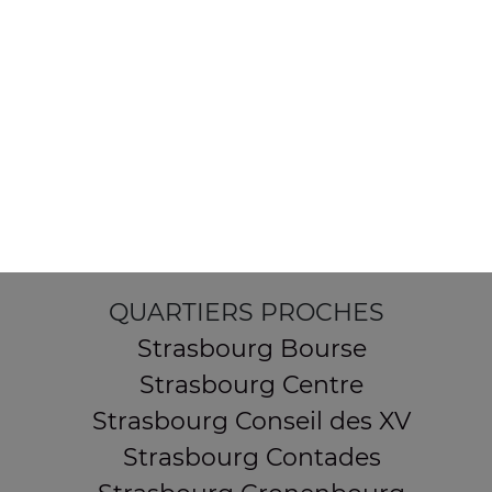
154 route de Schirmeck
67200 STRASBOURG
Mentions légales
QUARTIERS PROCHES
Strasbourg Bourse
Strasbourg Centre
Strasbourg Conseil des XV
Strasbourg Contades