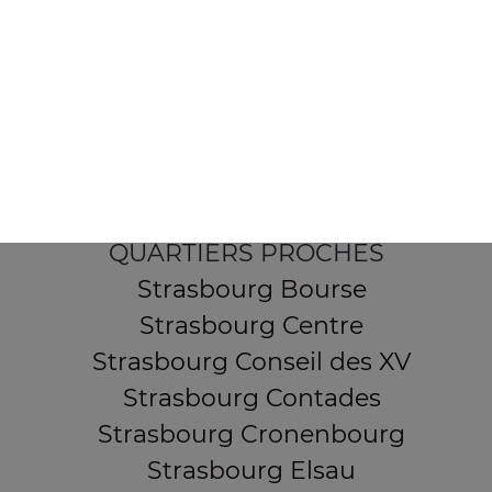
154 route de Schirmeck
67200 STRASBOURG
Mentions légales
QUARTIERS PROCHES
Strasbourg Bourse
Strasbourg Centre
Strasbourg Conseil des XV
Strasbourg Contades
Strasbourg Cronenbourg
Strasbourg Elsau