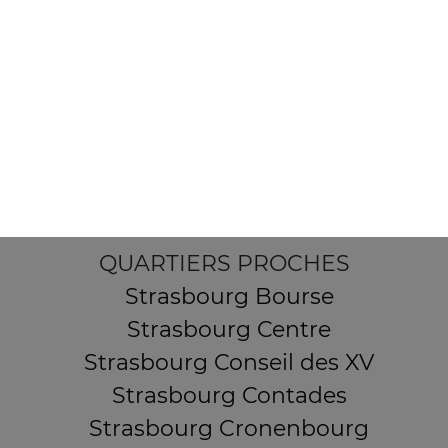
154 route de Schirmeck
67200 STRASBOURG
Mentions légales
QUARTIERS PROCHES
Strasbourg Bourse
Strasbourg Centre
Strasbourg Conseil des XV
Strasbourg Contades
Strasbourg Cronenbourg