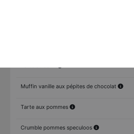
Glace häagen dazs chocolat 420 ml
Glace häagen dazs vanille 420 ml
Tiramisu
Tarte au daim
Muffin vanille aux pépites de chocolat
Tarte aux pommes
Crumble pommes speculoos