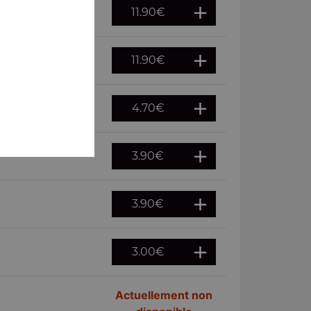
11.90
€
11.90
€
4.70
€
3.90
€
3.90
€
3.00
€
Actuellement non