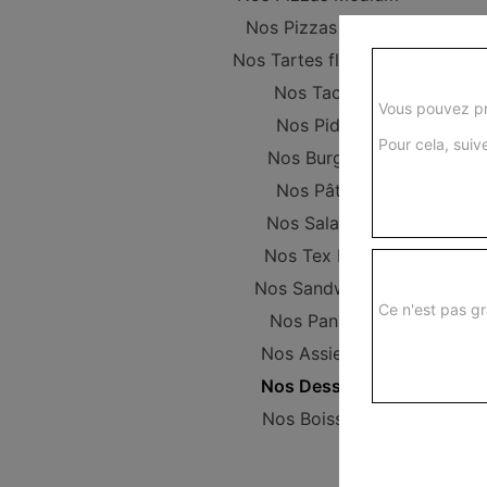
Nos Pizzas Large
Nos Tartes flambées
Nos Tacos
Vous pouvez pr
Nos Pides
Pour cela, suive
Nos Burgers
Nos Pâtes
Nos Salades
Nos Tex Mex
Nos Sandwichs
Ce n'est pas gr
Nos Paninis
Nos Assiettes
Nos Desserts
Nos Boissons