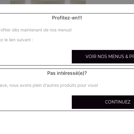
Profitez-en!!!
ofiter dès maintenant de nos menus!
Glace magnum
z le lien suivant :
Glace extrême
VOIR NOS MENUS & P
Pas intéressé(e)?
Barre glacée chocolatée
ave, nous avons plein d'autres produits pour vous!
Glace ben & jerry's vanille 95 ml
CONTINUEZ
Glace ben & jerry's chocolat 95 ml