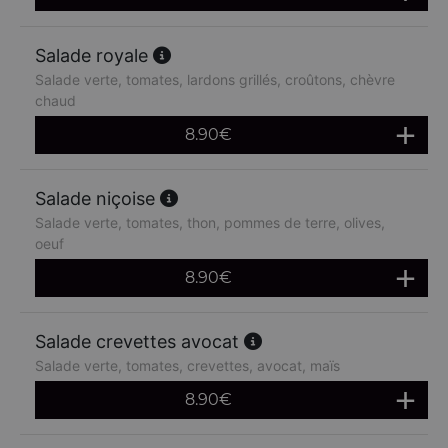
Salade royale
Salade verte, tomates, lardons grillés, croûtons, chèvre
chaud
8.90
€
Salade niçoise
Salade verte, tomates, thon, pommes de terre, olives,
oeuf
8.90
€
Salade crevettes avocat
Salade verte, tomates, crevettes, avocat, maïs
8.90
€