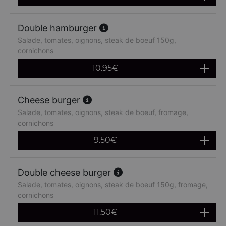
Double hamburger
Salade, tomates, oignons, steak de boeuf 150g,
cornichons
10.95
€
Cheese burger
Salade, tomates, oignons, steak de boeuf, fromage,
cornichons
9.50
€
Double cheese burger
Salade, tomates, oignons, steak de boeuf 150g, fromage,
cornichons
11.50
€