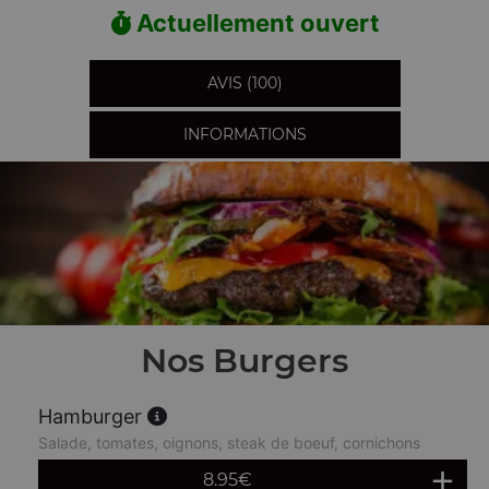
Actuellement ouvert
AVIS (100)
INFORMATIONS
Nos Burgers
Hamburger
Salade, tomates, oignons, steak de boeuf, cornichons
8.95
€