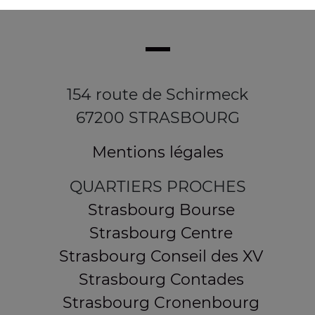
154 route de Schirmeck
67200 STRASBOURG
Mentions légales
QUARTIERS PROCHES
Strasbourg Bourse
Strasbourg Centre
Strasbourg Conseil des XV
Strasbourg Contades
Strasbourg Cronenbourg