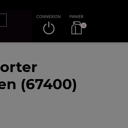
CONNEXION
PANIER
0
orter
den (67400)