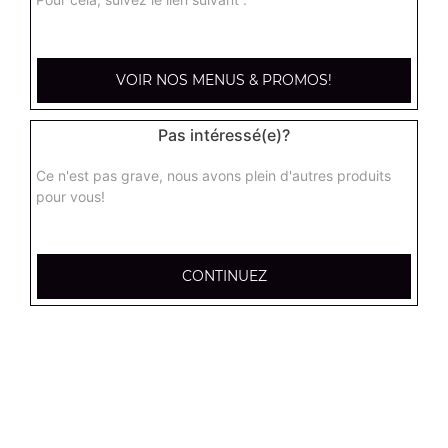
kebab large
Base sauce tomate, mozzarella, viande kébab, tomate
VOIR NOS MENUS & PROMOS!
fraîches, oignons
17.95
€
Pas intéressé(e)?
Ce n'est pas grave, nous avons plein d'autres produits
hannibale large
pour vous!
Base sauce tomate, boeuf, jambon, poulet, merguez
17.95
€
CONTINUEZ
supreme sucuk large
Base sauce tomate, oignons, poivrons, champignons,
maïs, double sucuk
17.95
€
capri large