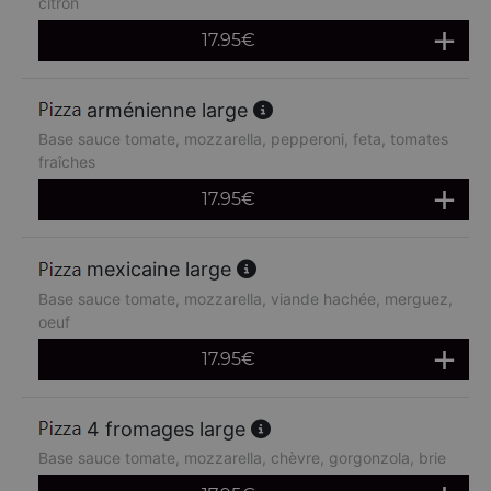
citron
17.95
€
arménienne large
Base sauce tomate, mozzarella, pepperoni, feta, tomates
fraîches
17.95
€
mexicaine large
Base sauce tomate, mozzarella, viande hachée, merguez,
oeuf
17.95
€
4 fromages large
Base sauce tomate, mozzarella, chèvre, gorgonzola, brie