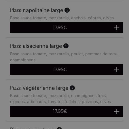
napolitaine large
Base sauce tomate, mozzarella, anchois, câpres, olives
17.95
€
alsacienne large
Base sauce tomate, mozzarella, poulet, pommes de terre,
champignons
17.95
€
végétarienne large
Base sauce tomate, mozzarella, champignons frais,
oignons, artichauts, tomates fraîches, poivrons, olives
17.95
€