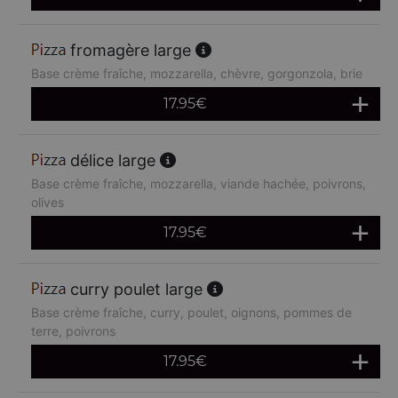
fromagère large
Base crème fraîche, mozzarella, chèvre, gorgonzola, brie
17.95
€
délice large
Base crème fraîche, mozzarella, viande hachée, poivrons,
olives
17.95
€
curry poulet large
Base crème fraîche, curry, poulet, oignons, pommes de
terre, poivrons
17.95
€