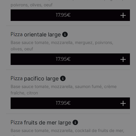
poivrons, olives, oeuf
17.95
€
orientale large
Base sauce tomate, mozzarella, merguez, poivrons,
olives, oeuf
17.95
€
pacifico large
Base sauce tomate, mozzarella, saumon fumé, crème
fraîche, citron
17.95
€
fruits de mer large
Base sauce tomate, mozzarella, cocktail de fruits de mer,