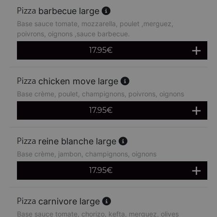
barbecue large
Base sauce tomate, mozzarella, poulet ,merguez,
poivrons, oignons ,sauce barbecue.
17.95
€
chicken move large
Base crème, poulet, champignons, poivrons, oignons
17.95
€
reine blanche large
Base crème, jambon, champignons, oignons
17.95
€
carnivore large
Base sauce tomate, chorizo, kefta, merguez, olives