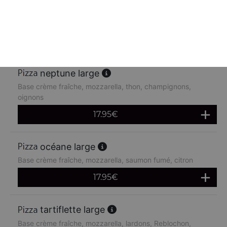
Base crème fraîche, mozzarella, poulet, pommes de terre,
chèvre
17.95
€
neptune large
Base crème fraîche, mozzarella, thon, champignons,
oignons
17.95
€
océane large
Base crème fraîche, mozzarella, saumon fumé, citron
17.95
€
tartiflette large
Base crème fraîche, mozzarella, lardons, Reblochon,