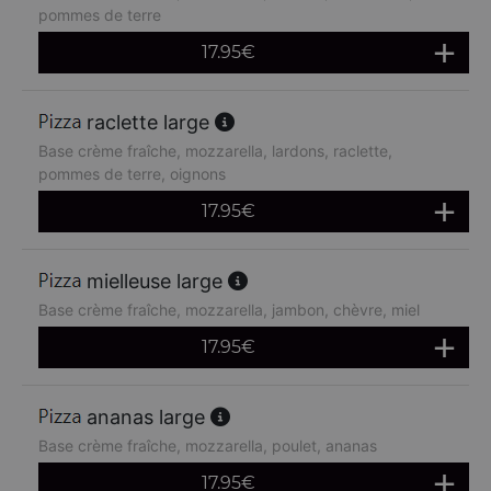
pommes de terre
17.95
€
raclette large
Base crème fraîche, mozzarella, lardons, raclette,
pommes de terre, oignons
17.95
€
mielleuse large
Base crème fraîche, mozzarella, jambon, chèvre, miel
17.95
€
ananas large
Base crème fraîche, mozzarella, poulet, ananas
17.95
€