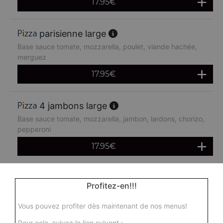
17.95
€
parisienne large
Base sauce tomate, mozzarella, poulet, viande hachée,
merguez
17.95
€
4 jambons large
Base sauce tomate, mozzarella, jambon, lardons, chorizo,
pepperoni
17.95
€
boursin large
Profitez-en!!!
Base sauce tomate, mozzarella, viande hachée, oeuf
Vous pouvez profiter dès maintenant de nos menus!
17.95
€
Pour cela, suivez le lien suivant :