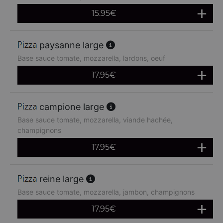
15.95
€
paysanne large
Base sauce tomate, mozzarella, lardons, oeuf
17.95
€
campione large
Base sauce tomate, mozzarella, viande hachée,
champignons
17.95
€
reine large
Base sauce tomate, mozzarella, jambon, champignons
17.95
€