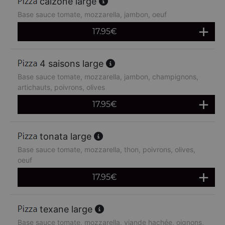
calzone large
Base sauce tomate, mozzarella, jambon, oeuf
17.95
€
4 saisons large
Base sauce tomate, mozzarella, jambon, champignons,
artichauts, poivrons, olives
17.95
€
tonata large
Base sauce tomate, mozzarella, thon, poivrons, olives,
oeuf
17.95
€
texane large
Base sauce tomate, mozzarella, viande hachée, oignons,