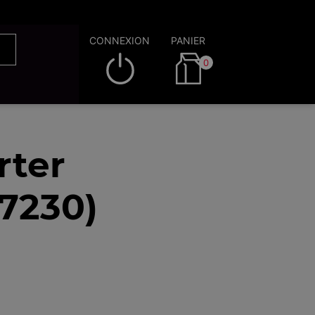
CONNEXION
PANIER
0
rter
7230)