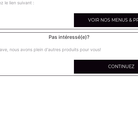
z le lien suivant :
VOIR NOS MENUS & P
Hamburger
Pas intéressé(e)?
Salade, tomates, oignons, steak de boeuf, cornichons
ave, nous avons plein d'autres produits pour vous!
Double hamburger
CONTINUEZ
Salade, tomates, oignons, steak de boeuf 150g, cornicho
Cheese burger
Salade, tomates, oignons, steak de boeuf, fromage, corn
Double cheese burger
Salade, tomates, oignons, steak de boeuf 150g, fromage,
Cheese burger xxl