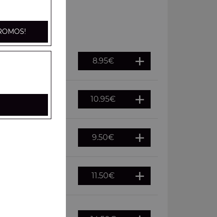
ROMOS!
8.95
€
10.95
€
ns
9.50
€
ichons
11.50
€
 cornichons