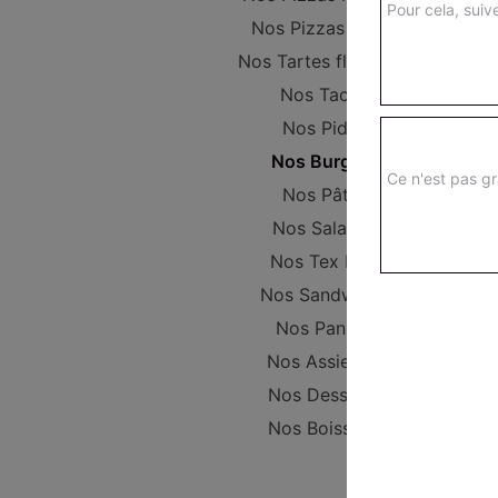
Pour cela, suive
Nos Pizzas Large
Nos Tartes flambées
Nos Tacos
Nos Pides
Nos Burgers
Ce n'est pas gr
Nos Pâtes
Nos Salades
Nos Tex Mex
Nos Sandwichs
Nos Paninis
Nos Assiettes
Nos Desserts
Nos Boissons