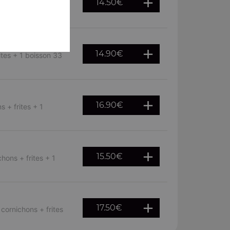
14.50
€
ns, cornichons,
14.90
€
ites + 1 boisson 33
16.90
€
 + frites + 1
15.50
€
hons + frites + 1
17.50
€
cornichons + frites