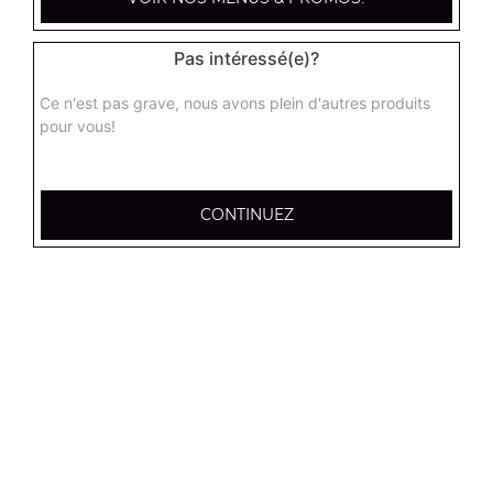
12.95
€
Pas intéressé(e)?
Tenders x6
Ce n'est pas grave, nous avons plein d'autres produits
7.00
€
pour vous!
Tenders x12
CONTINUEZ
13.00
€
Frites (petite)
3.50
€
Frites (moyenne)
4.50
€