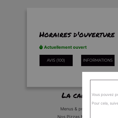
Horaires d'ouverture
Actuellement ouvert
AVIS (100)
INFORMATIONS
La carte
Vous pouvez pr
Pour cela, suive
Menus & promos
Nos Pizzas Médium