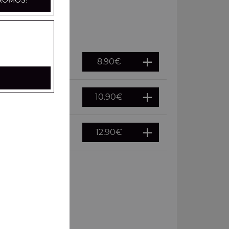
ROMOS!
8.90
€
10.90
€
12.90
€