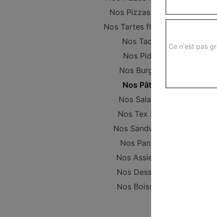
Nos Pizzas Large
Nos Tartes flambées
Nos Tacos
Ce n'est pas gr
Nos Pides
Nos Burgers
Nos Pâtes
Nos Salades
Nos Tex Mex
Nos Sandwichs
Nos Paninis
Nos Assiettes
Nos Desserts
Nos Boissons