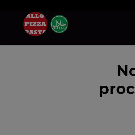
No
proc