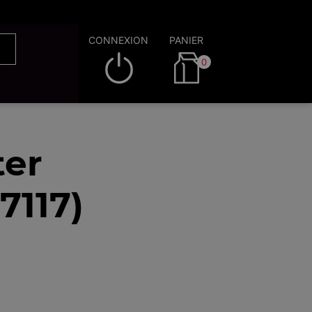
CONNEXION
PANIER
0
ter
7117)