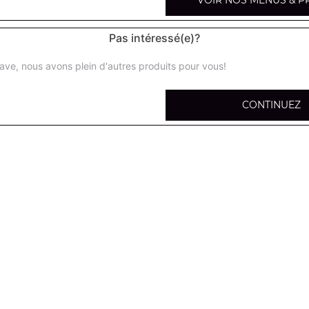
VOIR NOS MENUS & P
Pas intéressé(e)?
ave, nous avons plein d'autres produits pour vous!
Petite portion de pâtes
CONTINUEZ
Moyenne portion de pâtes
Grande portion de pâtes