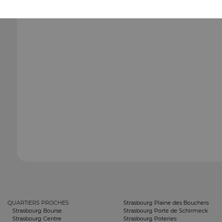
QUARTIERS PROCHES
Strasbourg Plaine des Bouchers
Strasbourg Bourse
Strasbourg Porte de Schirmeck
Strasbourg Centre
Strasbourg Poteries