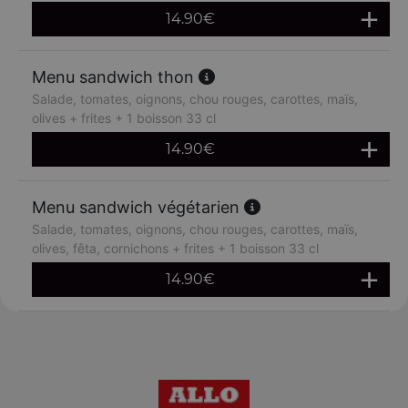
14.90
€
Menu sandwich thon
Salade, tomates, oignons, chou rouges, carottes, maïs,
olives + frites + 1 boisson 33 cl
14.90
€
Menu sandwich végétarien
Salade, tomates, oignons, chou rouges, carottes, maïs,
olives, fêta, cornichons + frites + 1 boisson 33 cl
14.90
€