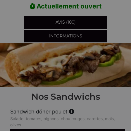
Actuellement ouvert
AVIS (100)
INFORMATIONS
Nos Sandwichs
Sandwich döner poulet
Salade, tomates, oignons, chou rouges, carottes, maïs,
olives