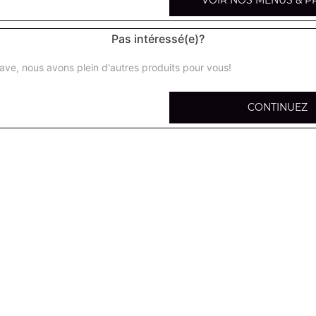
VOIR NOS MENUS & P
Pas intéressé(e)?
ave, nous avons plein d'autres produits pour vous!
Petite portion de pâtes
CONTINUEZ
Moyenne portion de pâtes
Grande portion de pâtes