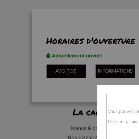
Horaires d'ouverture
Actuellement ouvert
AVIS (100)
INFORMATIONS
La carte
Vous pouvez pr
Pour cela, suive
Menus & promos
Nos Pizzas Médium