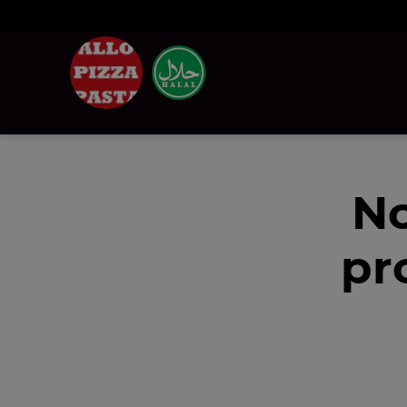
No
pr