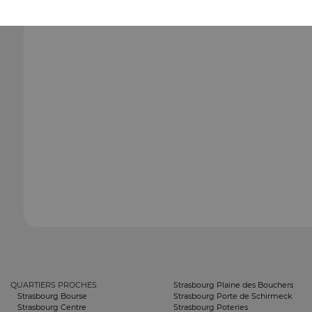
QUARTIERS PROCHES
Strasbourg Plaine des Bouchers
Strasbourg Bourse
Strasbourg Porte de Schirmeck
Strasbourg Centre
Strasbourg Poteries