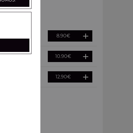
ROMOS!
8.90
€
10.90
€
12.90
€