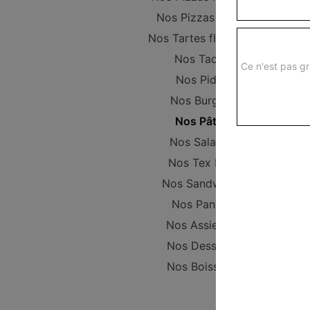
Nos Pizzas Large
Nos Tartes flambées
Nos Tacos
Ce n'est pas gr
Nos Pides
Nos Burgers
Nos Pâtes
Nos Salades
Nos Tex Mex
Nos Sandwichs
Nos Paninis
Nos Assiettes
Nos Desserts
Nos Boissons