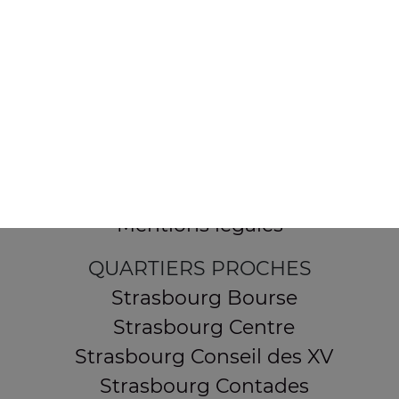
154 route de Schirmeck
67200 STRASBOURG
Mentions légales
QUARTIERS PROCHES
Strasbourg Bourse
Strasbourg Centre
Strasbourg Conseil des XV
Strasbourg Contades