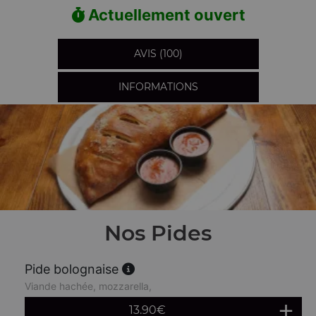
Actuellement ouvert
AVIS (100)
INFORMATIONS
Nos Pides
Pide bolognaise
Viande hachée, mozzarella,
13.90
€