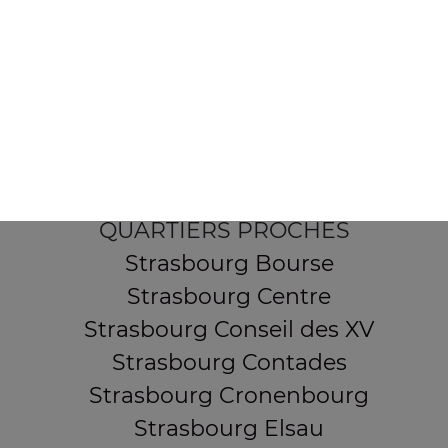
154 route de Schirmeck
67200 STRASBOURG
Mentions légales
QUARTIERS PROCHES
Strasbourg Bourse
Strasbourg Centre
Strasbourg Conseil des XV
Strasbourg Contades
Strasbourg Cronenbourg
Strasbourg Elsau