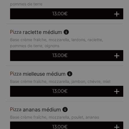
pommes de terre
13.00
€
raclette médium
Base crème fraîche, mozzarella, lardons, raclette,
pommes de terre, oignons
13.00
€
mielleuse médium
Base crème fraîche, mozzarella, jambon, chèvre, miel
13.00
€
ananas médium
Base crème fraîche, mozzarella, poulet, ananas
13.00
€