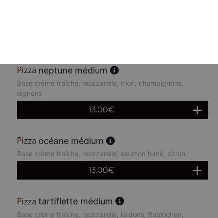
Base crème fraîche, mozzarella, poulet, pommes de terre,
chèvre
13.00
€
neptune médium
Base crème fraîche, mozzarella, thon, champignons,
oignons
13.00
€
océane médium
Base crème fraîche, mozzarella, saumon fumé, citron
13.00
€
tartiflette médium
Base crème fraîche, mozzarella, lardons, Reblochon,