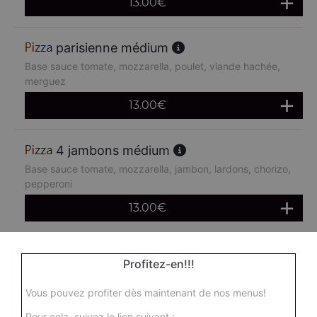
13.00
€
parisienne médium
Base sauce tomate, mozzarella, poulet, viande hachée,
merguez
13.00
€
4 jambons médium
Base sauce tomate, mozzarella, jambon, lardons, chorizo,
pepperoni
13.00
€
boursin médium
Profitez-en!!!
Base sauce tomate, mozzarella, viande hachée, oeuf
Vous pouvez profiter dès maintenant de nos menus!
13.00
€
Pour cela, suivez le lien suivant :