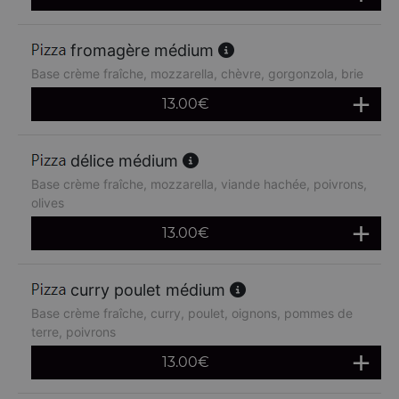
fromagère médium
Base crème fraîche, mozzarella, chèvre, gorgonzola, brie
13.00
€
délice médium
Base crème fraîche, mozzarella, viande hachée, poivrons,
olives
13.00
€
curry poulet médium
Base crème fraîche, curry, poulet, oignons, pommes de
terre, poivrons
13.00
€