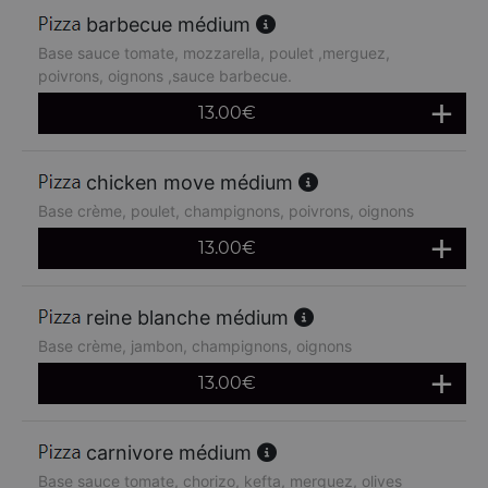
barbecue médium
Base sauce tomate, mozzarella, poulet ,merguez,
poivrons, oignons ,sauce barbecue.
13.00
€
chicken move médium
Base crème, poulet, champignons, poivrons, oignons
13.00
€
reine blanche médium
Base crème, jambon, champignons, oignons
13.00
€
carnivore médium
Base sauce tomate, chorizo, kefta, merguez, olives