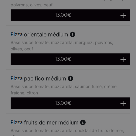
poivrons, olives, oeuf
13.00
€
orientale médium
Base sauce tomate, mozzarella, merguez, poivrons,
olives, oeuf
13.00
€
pacifico médium
Base sauce tomate, mozzarella, saumon fumé, crème
fraîche, citron
13.00
€
fruits de mer médium
Base sauce tomate, mozzarella, cocktail de fruits de mer,