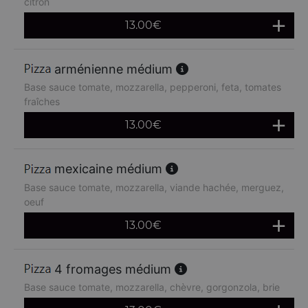
citron
13.00
€
arménienne médium
Base sauce tomate, mozzarella, pepperoni, feta, tomates
fraîches
13.00
€
mexicaine médium
Base sauce tomate, mozzarella, viande hachée, merguez,
oeuf
13.00
€
4 fromages médium
Base sauce tomate, mozzarella, chèvre, gorgonzola, brie