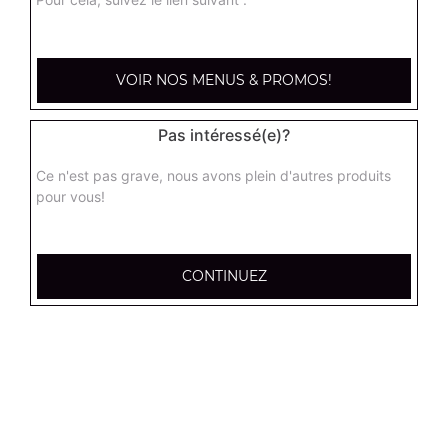
kebab médium
Base sauce tomate, mozzarella, viande kébab, tomate
VOIR NOS MENUS & PROMOS!
fraîches, oignons
13.00
€
Pas intéressé(e)?
Ce n'est pas grave, nous avons plein d'autres produits
hannibale médium
pour vous!
Base sauce tomate, boeuf, jambon, poulet, merguez
13.00
€
CONTINUEZ
supreme sucuk médium
Base sauce tomate, oignons, poivrons, champignons,
maïs, double sucuk
13.00
€
capri médium