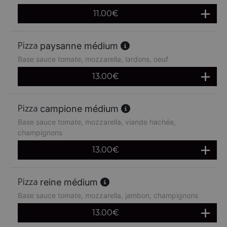
11.00
€
paysanne médium
Base sauce tomate, mozzarella, lardons, oeuf
13.00
€
campione médium
Base sauce tomate, mozzarella, viande hachée,
champignons
13.00
€
reine médium
Base sauce tomate, mozzarella, jambon, champignons
13.00
€