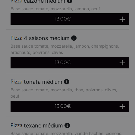
calzone médium
Base sauce tomate, mozzarella, jambon, oeuf
13.00
€
4 saisons médium
Base sauce tomate, mozzarella, jambon, champignons,
artichauts, poivrons, olives
13.00
€
tonata médium
Base sauce tomate, mozzarella, thon, poivrons, olives,
oeuf
13.00
€
texane médium
Base sauce tomate, mozzarella, viande hachée, oignons,