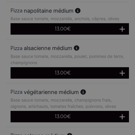
napolitaine médium
Base sauce tomate, mozzarella, anchois, câpres, olives
13.00
€
alsacienne médium
Base sauce tomate, mozzarella, poulet, pommes de terre,
champignons
13.00
€
végétarienne médium
Base sauce tomate, mozzarella, champignons frais,
oignons, artichauts, tomates fraîches, poivrons, olives
13.00
€