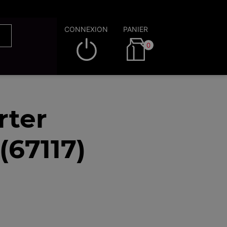
CONNEXION
PANIER
0
rter
67117)