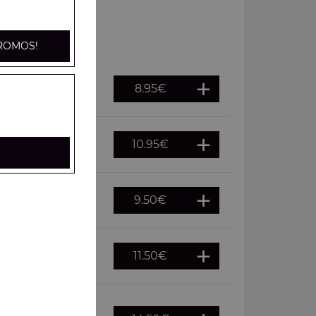
ROMOS!
8.95
€
10.95
€
ns
9.50
€
ichons
11.50
€
 cornichons