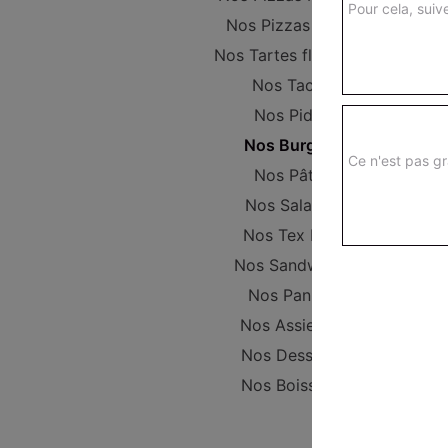
Pour cela, suive
Nos Pizzas Large
Nos Tartes flambées
Nos Tacos
Nos Pides
Nos Burgers
Ce n'est pas gr
Nos Pâtes
Nos Salades
Nos Tex Mex
Nos Sandwichs
Nos Paninis
Nos Assiettes
Nos Desserts
Nos Boissons