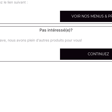
z le lien suivant :
VOIR NOS MENUS & P
Hamburger
Pas intéressé(e)?
Salade, tomates, oignons, steak de boeuf, cornichons
ave, nous avons plein d'autres produits pour vous!
Double hamburger
CONTINUEZ
Salade, tomates, oignons, steak de boeuf 150g, cornicho
Cheese burger
Salade, tomates, oignons, steak de boeuf, fromage, corn
Double cheese burger
Salade, tomates, oignons, steak de boeuf 150g, fromage,
Cheese burger xxl