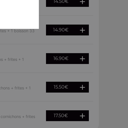
14.50
€
ns, cornichons,
14.90
€
ites + 1 boisson 33
16.90
€
 + frites + 1
15.50
€
hons + frites + 1
17.50
€
cornichons + frites