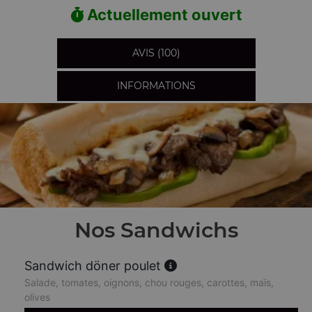
Actuellement ouvert
AVIS (100)
INFORMATIONS
Nos Sandwichs
Sandwich döner poulet
Salade, tomates, oignons, chou rouges, carottes, maïs,
olives