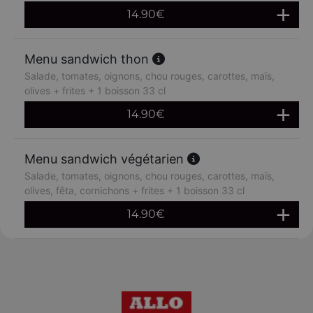
14.90
€
Menu sandwich thon
Salade, tomates, oignons, chou rouges, carottes, maïs,
olives + frites + 1 boisson 33 cl
14.90
€
Menu sandwich végétarien
Salade, tomates, oignons, chou rouges, carottes, maïs,
olives, fêta, cornichons + frites + 1 boisson 33 cl
14.90
€