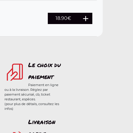
18.90€
Le choix du
paiement
Paiement en ligne
ou à la livraison. Réglez par
paiement sécurisé, cb, ticket
restaurant, espèces.
(pour plus de détails, consultez les
infos)
Livraison