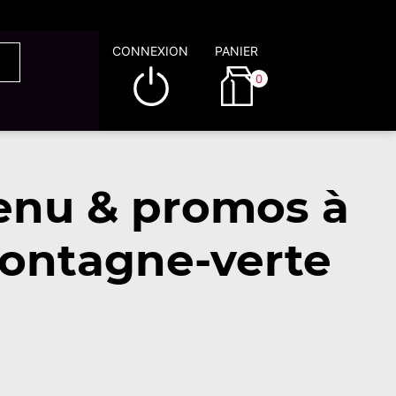
CONNEXION
PANIER
0
enu & promos à
ontagne-verte