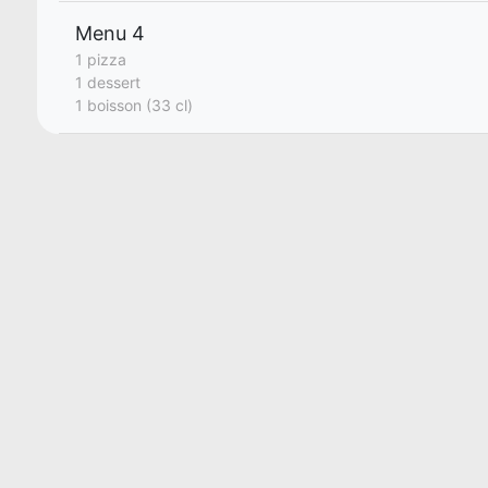
Menu 4
1 pizza
1 dessert
1 boisson (33 cl)