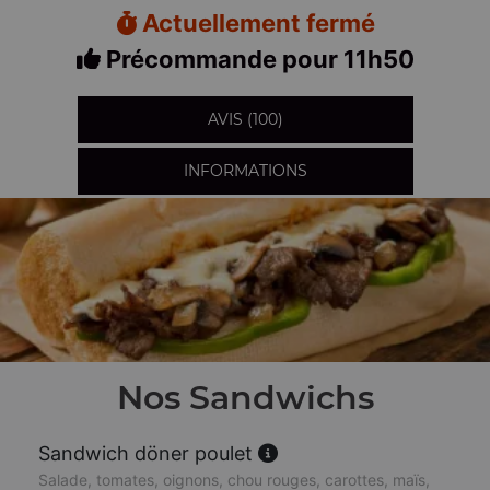
Actuellement fermé
Précommande pour 11h50
AVIS (100)
INFORMATIONS
Nos Sandwichs
Sandwich döner poulet
Salade, tomates, oignons, chou rouges, carottes, maïs,