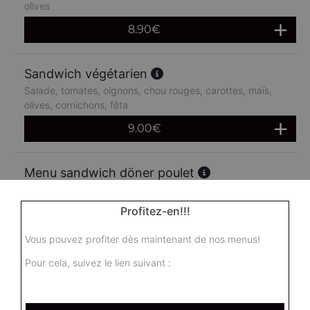
olives
8.90
€
Sandwich végétarien
Salade, tomates, oignons, chou rouges, carottes, maïs,
olives, cornichons, fêta
9.00
€
Menu sandwich döner poulet
Salade, tomates, oignons, chou rouges, carottes, maïs,
olives + frites + 1 boisson 33 cl
Profitez-en!!!
14.90
€
Vous pouvez profiter dès maintenant de nos menus!
Pour cela, suivez le lien suivant :
Menu sandwich doner boeuf
Salade, tomates, oignons, chou rouges, carottes, maïs,
olives + frites + 1 boisson 33 cl