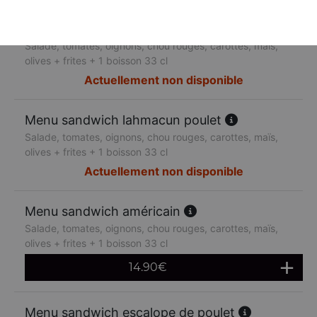
Menu sandwich lahmacun boeuf
Salade, tomates, oignons, chou rouges, carottes, maïs,
olives + frites + 1 boisson 33 cl
Actuellement non disponible
Menu sandwich lahmacun poulet
Salade, tomates, oignons, chou rouges, carottes, maïs,
olives + frites + 1 boisson 33 cl
Actuellement non disponible
Menu sandwich américain
Salade, tomates, oignons, chou rouges, carottes, maïs,
olives + frites + 1 boisson 33 cl
14.90
€
Menu sandwich escalope de poulet