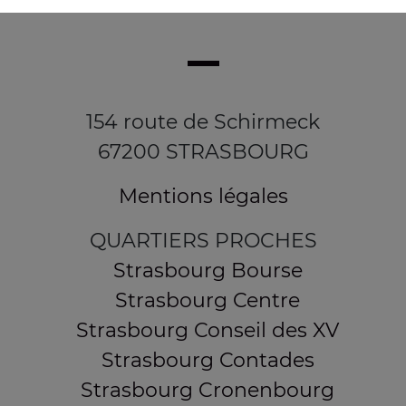
154 route de Schirmeck
67200 STRASBOURG
Mentions légales
QUARTIERS PROCHES
Strasbourg Bourse
Strasbourg Centre
Strasbourg Conseil des XV
Strasbourg Contades
Strasbourg Cronenbourg