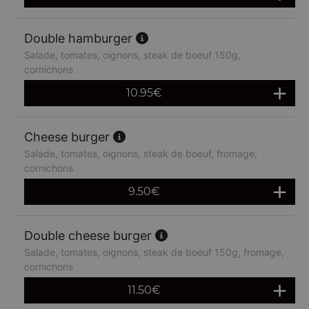
Double hamburger
Salade, tomates, oignons, steak de boeuf 150g,
cornichons
10.95
€
Cheese burger
Salade, tomates, oignons, steak de boeuf, fromage,
cornichons
9.50
€
Double cheese burger
Salade, tomates, oignons, steak de boeuf 150g, fromage,
cornichons
11.50
€