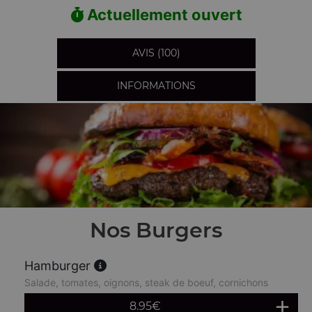
Actuellement ouvert
AVIS (100)
INFORMATIONS
Nos Burgers
Hamburger
Salade, tomates, oignons, steak de boeuf, cornichons
8.95
€