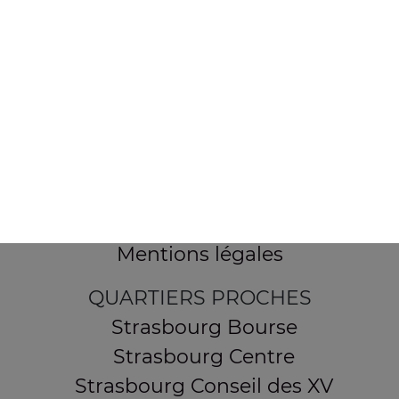
154 route de Schirmeck
67200 STRASBOURG
Mentions légales
QUARTIERS PROCHES
Strasbourg Bourse
Strasbourg Centre
Strasbourg Conseil des XV