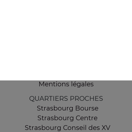
154 route de Schirmeck
67200 STRASBOURG
Mentions légales
QUARTIERS PROCHES
Strasbourg Bourse
Strasbourg Centre
Strasbourg Conseil des XV