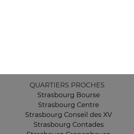
154 route de Schirmeck
67200 STRASBOURG
Mentions légales
QUARTIERS PROCHES
Strasbourg Bourse
Strasbourg Centre
Strasbourg Conseil des XV
Strasbourg Contades