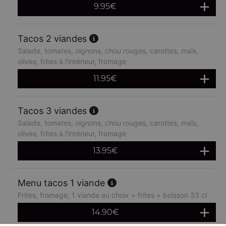
9.95
€
Tacos 2 viandes
Salade, tomates, oignons, chou rouges, carottes, maïs,
olives, frites à l'intérieur, fromage
11.95
€
Tacos 3 viandes
Salade, tomates, oignons, chou rouges, carottes, maïs,
olives, frites à l'intérieur, fromage
13.95
€
Menu tacos 1 viande
Frites, fromage, 1 viande au choix + frites + boisson 33 cl
14.90
€