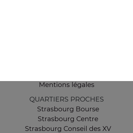
154 route de Schirmeck
67200 STRASBOURG
Mentions légales
QUARTIERS PROCHES
Strasbourg Bourse
Strasbourg Centre
Strasbourg Conseil des XV