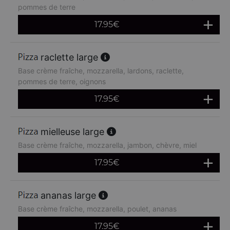
pommes de terre
17.95
€
raclette large
Base crème fraîche, mozzarella, lardons, raclette,
pommes de terre, oignons
17.95
€
mielleuse large
Base crème fraîche, mozzarella, jambon, chèvre, miel
17.95
€
ananas large
Base crème fraîche, mozzarella, poulet, ananas
17.95
€