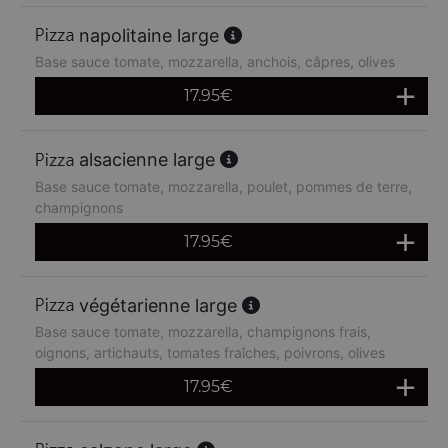
napolitaine large
Base sauce tomate, mozzarella, anchois, câpres, olives
17.95
€
alsacienne large
Base sauce tomate, mozzarella, poulet, pommes de terre,
champignons
17.95
€
végétarienne large
Base sauce tomate, mozzarella, champignons frais,
oignons, artichauts, tomates fraîches, poivrons, olives
17.95
€