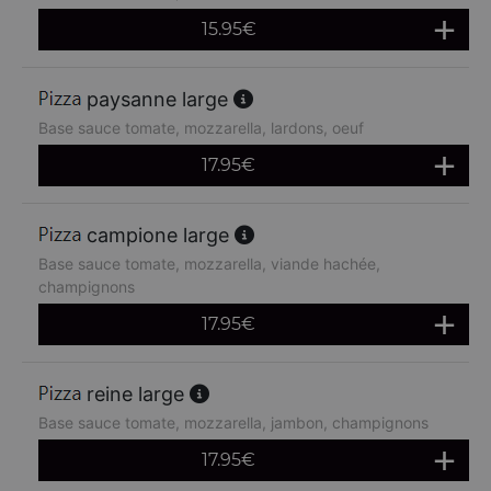
15.95
€
paysanne large
Base sauce tomate, mozzarella, lardons, oeuf
17.95
€
campione large
Base sauce tomate, mozzarella, viande hachée,
champignons
17.95
€
reine large
Base sauce tomate, mozzarella, jambon, champignons
17.95
€