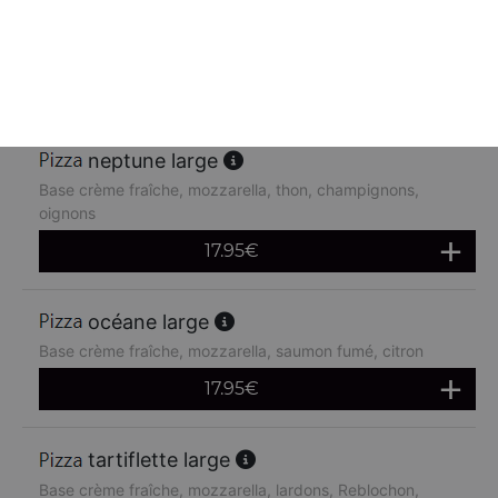
Base crème fraîche, mozzarella, poulet, pommes de terre,
chèvre
17.95
€
neptune large
Base crème fraîche, mozzarella, thon, champignons,
oignons
17.95
€
océane large
Base crème fraîche, mozzarella, saumon fumé, citron
17.95
€
tartiflette large
Base crème fraîche, mozzarella, lardons, Reblochon,