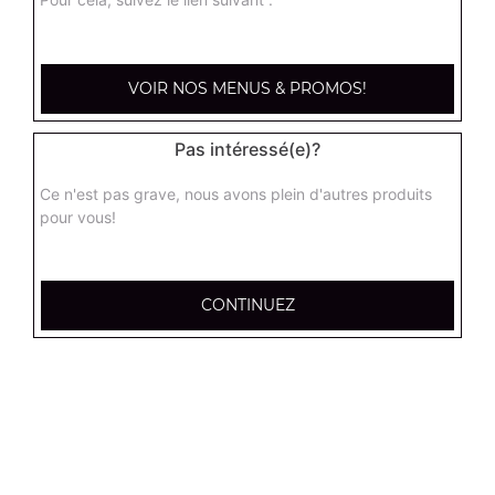
kebab large
Base sauce tomate, mozzarella, viande kébab, tomate
VOIR NOS MENUS & PROMOS!
fraîches, oignons
17.95
€
Pas intéressé(e)?
Ce n'est pas grave, nous avons plein d'autres produits
hannibale large
pour vous!
Base sauce tomate, boeuf, jambon, poulet, merguez
17.95
€
CONTINUEZ
supreme sucuk large
Base sauce tomate, oignons, poivrons, champignons,
maïs, double sucuk
17.95
€
capri large