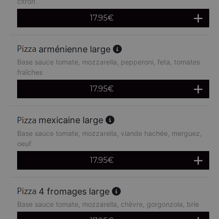
citron
17.95
€
arménienne large
Base sauce tomate, mozzarella, pepperoni, feta, tomates
fraîches
17.95
€
mexicaine large
Base sauce tomate, mozzarella, viande hachée, merguez,
oeuf
17.95
€
4 fromages large
Base sauce tomate, mozzarella, chèvre, gorgonzola, brie