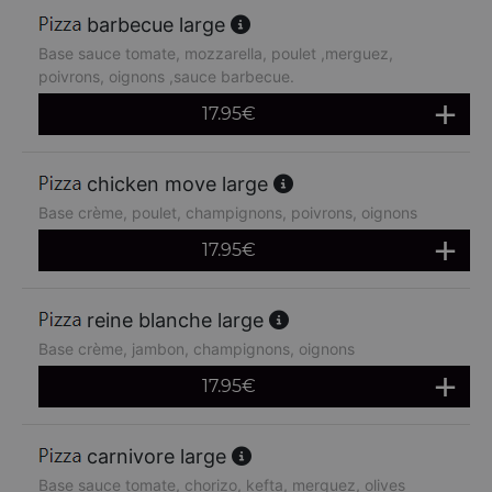
barbecue large
Base sauce tomate, mozzarella, poulet ,merguez,
poivrons, oignons ,sauce barbecue.
17.95
€
chicken move large
Base crème, poulet, champignons, poivrons, oignons
17.95
€
reine blanche large
Base crème, jambon, champignons, oignons
17.95
€
carnivore large
Base sauce tomate, chorizo, kefta, merguez, olives