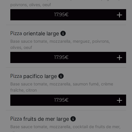
poivrons, olives, oeuf
17.95
€
orientale large
Base sauce tomate, mozzarella, merguez, poivrons,
olives, oeuf
17.95
€
pacifico large
Base sauce tomate, mozzarella, saumon fumé, crème
fraîche, citron
17.95
€
fruits de mer large
Base sauce tomate, mozzarella, cocktail de fruits de mer,