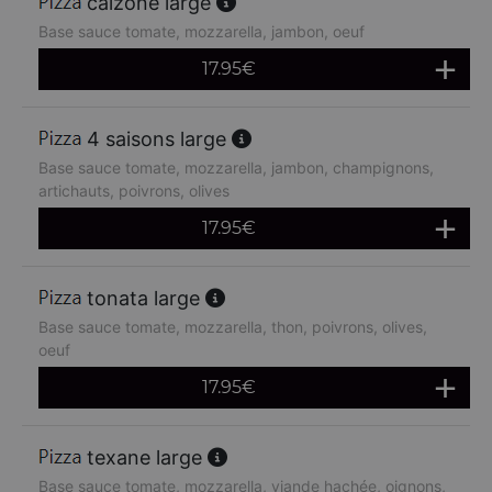
calzone large
Base sauce tomate, mozzarella, jambon, oeuf
17.95
€
4 saisons large
Base sauce tomate, mozzarella, jambon, champignons,
artichauts, poivrons, olives
17.95
€
tonata large
Base sauce tomate, mozzarella, thon, poivrons, olives,
oeuf
17.95
€
texane large
Base sauce tomate, mozzarella, viande hachée, oignons,