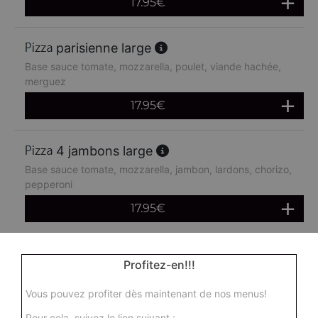
17.95
€
parisienne large
Base sauce tomate, mozzarella, poulet, viande hachée,
merguez
17.95
€
4 jambons large
Base sauce tomate, mozzarella, jambon, lardons, chorizo,
pepperoni
17.95
€
boursin large
Profitez-en!!!
Base sauce tomate, mozzarella, viande hachée, oeuf
Vous pouvez profiter dès maintenant de nos menus!
17.95
€
Pour cela, suivez le lien suivant :