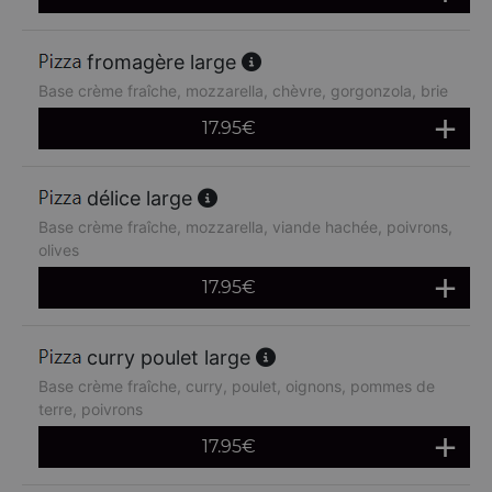
fromagère large
Base crème fraîche, mozzarella, chèvre, gorgonzola, brie
17.95
€
délice large
Base crème fraîche, mozzarella, viande hachée, poivrons,
olives
17.95
€
curry poulet large
Base crème fraîche, curry, poulet, oignons, pommes de
terre, poivrons
17.95
€