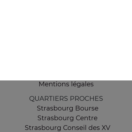
154 route de Schirmeck
67200 STRASBOURG
Mentions légales
QUARTIERS PROCHES
Strasbourg Bourse
Strasbourg Centre
Strasbourg Conseil des XV