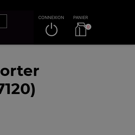
CONNEXION
PANIER
0
orter
7120)