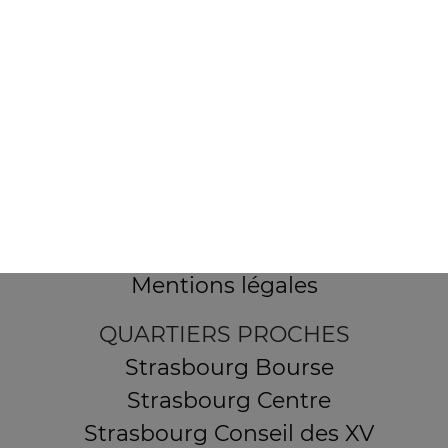
154 route de Schirmeck
67200 STRASBOURG
Mentions légales
QUARTIERS PROCHES
Strasbourg Bourse
Strasbourg Centre
Strasbourg Conseil des XV