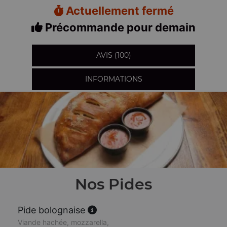
Actuellement fermé
Précommande pour demain
AVIS (100)
INFORMATIONS
Nos Pides
Pide bolognaise
Viande hachée, mozzarella,