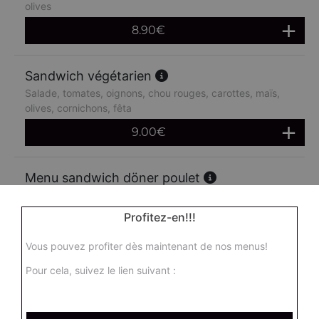
olives
8.90
€
Sandwich végétarien
Salade, tomates, oignons, chou rouges, carottes, maïs,
olives, cornichons, fêta
9.00
€
Menu sandwich döner poulet
Salade, tomates, oignons, chou rouges, carottes, maïs,
olives + frites + 1 boisson 33 cl
Profitez-en!!!
14.90
€
Vous pouvez profiter dès maintenant de nos menus!
Pour cela, suivez le lien suivant :
Menu sandwich doner boeuf
Salade, tomates, oignons, chou rouges, carottes, maïs,
olives + frites + 1 boisson 33 cl