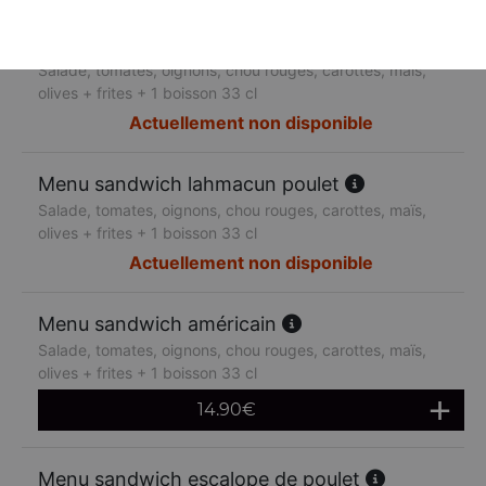
Menu sandwich lahmacun boeuf
Salade, tomates, oignons, chou rouges, carottes, maïs,
olives + frites + 1 boisson 33 cl
Actuellement non disponible
Menu sandwich lahmacun poulet
Salade, tomates, oignons, chou rouges, carottes, maïs,
olives + frites + 1 boisson 33 cl
Actuellement non disponible
Menu sandwich américain
Salade, tomates, oignons, chou rouges, carottes, maïs,
olives + frites + 1 boisson 33 cl
14.90
€
Menu sandwich escalope de poulet