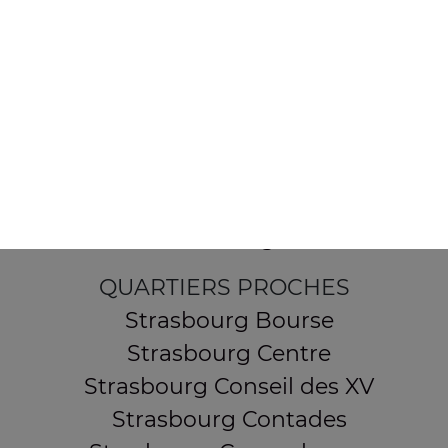
154 route de Schirmeck
67200 STRASBOURG
Mentions légales
QUARTIERS PROCHES
Strasbourg Bourse
Strasbourg Centre
Strasbourg Conseil des XV
Strasbourg Contades