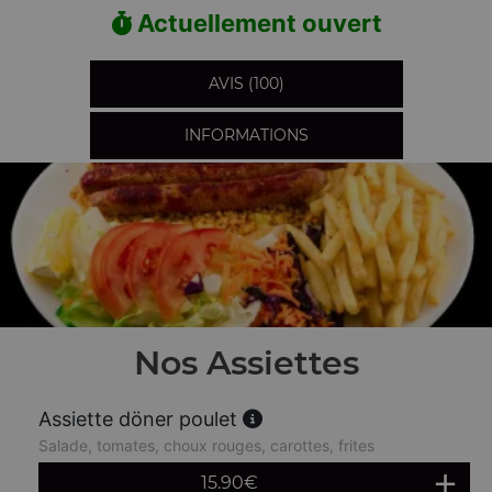
Actuellement ouvert
AVIS (100)
INFORMATIONS
Nos Assiettes
Assiette döner poulet
Salade, tomates, choux rouges, carottes, frites
15.90
€