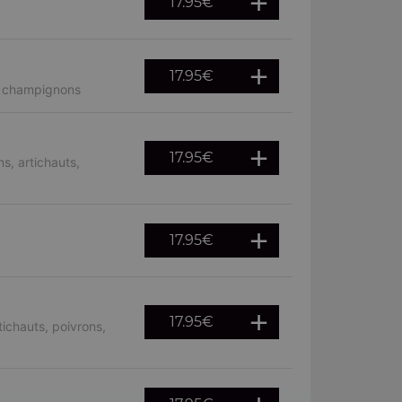
17.95
€
17.95
€
, champignons
17.95
€
s, artichauts,
17.95
€
17.95
€
ichauts, poivrons,