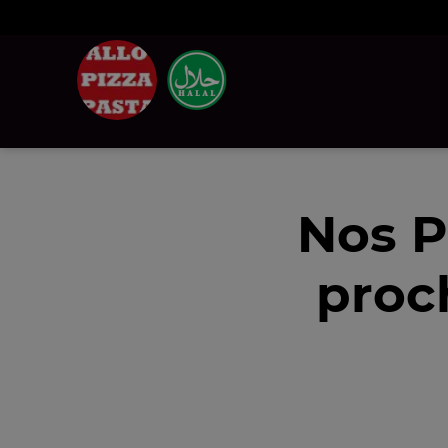
Nos P
proc