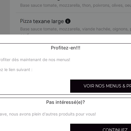
Base sauce tomate, mozzarella, thon, poivrons, olives, oe
texane large
Base sauce tomate, mozzarella, viande hachée, oignons, p
oeuf
Profitez-en!!!
orientale large
Base sauce tomate, mozzarella, merguez, poivrons, olives
ofiter dès maintenant de nos menus!
z le lien suivant :
pacifico large
Base sauce tomate, mozzarella, saumon fumé, crème fraîc
VOIR NOS MENUS & P
fruits de mer large
Pas intéressé(e)?
Base sauce tomate, mozzarella, cocktail de fruits de mer, 
ave, nous avons plein d'autres produits pour vous!
arménienne large
Base sauce tomate, mozzarella, pepperoni, feta, tomates 
CONTINUEZ