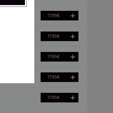
17.95
€
 oeuf
17.95
€
17.95
€
merguez
17.95
€
, pepperoni
17.95
€