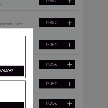
17.95
€
uf
17.95
€
oivrons, olives,
17.95
€
, oeuf
17.95
€
he, citron
ROMOS!
17.95
€
citron
17.95
€
fraîches