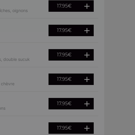
17.95
€
îches, oignons
17.95
€
17.95
€
s, double sucuk
17.95
€
, chèvre
17.95
€
ons
17.95
€