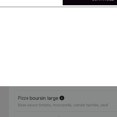
mexicaine large
Base sauce tomate, mozzarella, viande hachée, merguez,
4 fromages large
Base sauce tomate, mozzarella, chèvre, gorgonzola, brie
parisienne large
Base sauce tomate, mozzarella, poulet, viande hachée, 
4 jambons large
Base sauce tomate, mozzarella, jambon, lardons, chorizo
boursin large
Base sauce tomate, mozzarella, viande hachée, oeuf