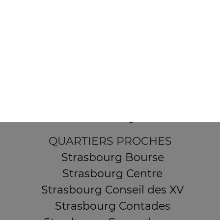
154 route de Schirmeck
67200 STRASBOURG
Mentions légales
QUARTIERS PROCHES
Strasbourg Bourse
Strasbourg Centre
Strasbourg Conseil des XV
Strasbourg Contades