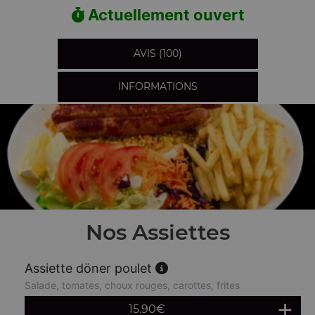
Actuellement ouvert
AVIS (100)
INFORMATIONS
Nos Assiettes
Assiette döner poulet
Salade, tomates, choux rouges, carottes, frites
15.90
€