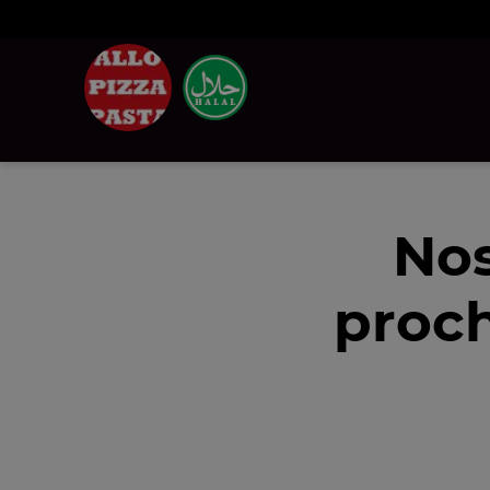
Nos
proch