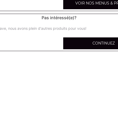
VOIR NOS MENUS & P
Pas intéressé(e)?
ave, nous avons plein d'autres produits pour vous!
Salade du chef
Salade verte, tomates, jambon, maïs, gruyère, cornichon
CONTINUEZ
Salade royale
Salade verte, tomates, lardons grillés, croûtons, chèvre c
Salade niçoise
Salade verte, tomates, thon, pommes de terre, olives, oeu
Salade crevettes avocat
Salade verte, tomates, crevettes, avocat, maïs
Salade norvégienne