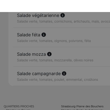
Salade verte, tomates, avocat, saumon fumé, citron
Salade végétarienne
Salade verte, tomates, cornichons, artichauts, maïs, avo
Salade féta
Salade verte, tomates, oignons, poivrons, féta
Salade mozza
Salade verte, tomates, mozzarella, olives noires
Salade campagnarde
Salade verte, tomates, poulet, emmental, croûtons
QUARTIERS PROCHES
Strasbourg Plaine des Bouchers