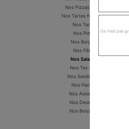
Nos Pizzas Large
Nos Tartes flambées
Nos Tacos
Ce n'est pas gr
Nos Pides
Nos Burgers
Nos Pâtes
Nos Salades
Nos Tex Mex
Nos Sandwichs
Nos Paninis
Nos Assiettes
Nos Desserts
Nos Boissons