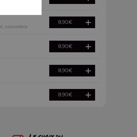
8.90
€
cat, concombre
8.90
€
8.90
€
8.90
€
Le choix du