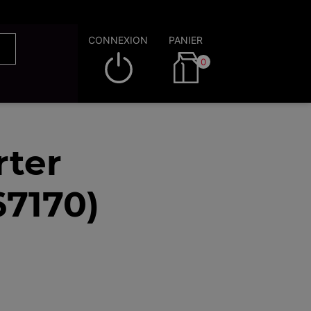
CONNEXION
PANIER
0
rter
67170)