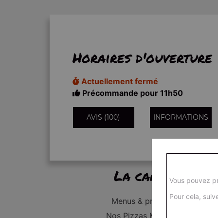
Horaires d'ouverture
Actuellement fermé
Précommande pour 11h50
AVIS (100)
INFORMATIONS
La carte
Vous pouvez pr
Pour cela, suive
Menus & promos
Nos Pizzas Médium