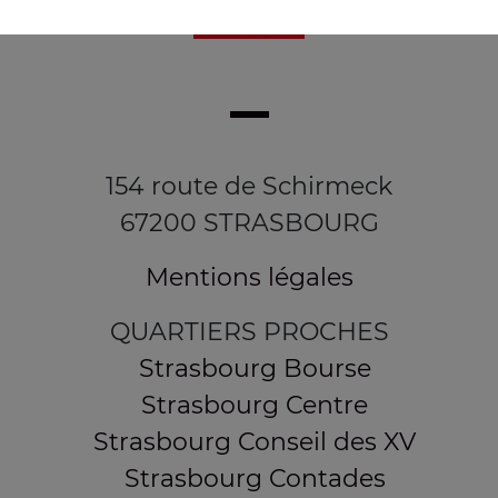
154 route de Schirmeck
67200 STRASBOURG
Mentions légales
QUARTIERS PROCHES
Strasbourg Bourse
Strasbourg Centre
Strasbourg Conseil des XV
Strasbourg Contades