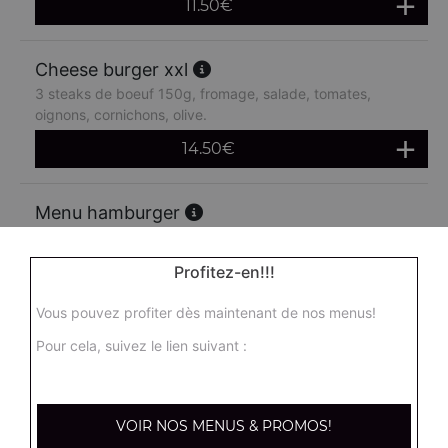
11.50
€
Cheese burger xxl
3 steaks de boeuf 150g, fromage, salade, tomates,
oignons, cornichons, olive.
14.50
€
Menu hamburger
Salade, tomates, oignons, steak de boeuf, cornichons +
frites + 1 boisson 33 cl
Profitez-en!!!
14.90
€
Vous pouvez profiter dès maintenant de nos menus!
Pour cela, suivez le lien suivant :
Menu double hamburger
Salade, tomates, oignons, steak de boeuf 150g,
cornichons + frites + 1 boisson 33 cl
VOIR NOS MENUS & PROMOS!
16.90
€