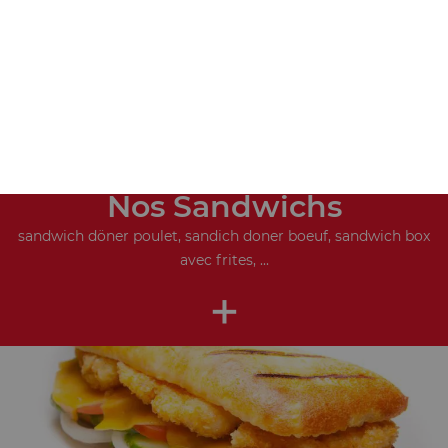
Nos Sandwichs
sandwich döner poulet, sandich doner boeuf, sandwich box
avec frites, ...
+