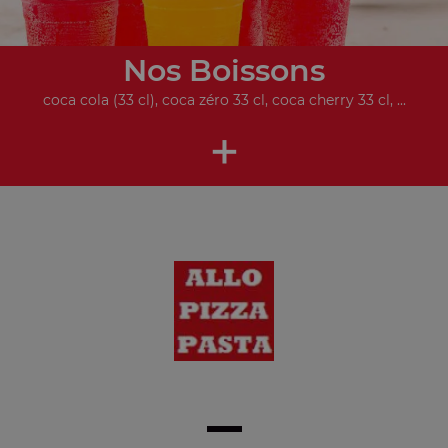
Nos Boissons
coca cola (33 cl), coca zéro 33 cl, coca cherry 33 cl, ...
+