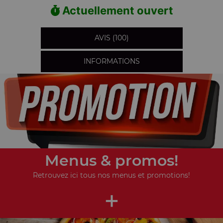
Actuellement ouvert
AVIS (100)
INFORMATIONS
Menus & promos!
Retrouvez ici tous nos menus et promotions!
+