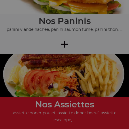
Nos Paninis
panini viande hachée, panini saumon fumé, panini thon, ...
+
Nos Assiettes
assiette döner poulet, assiette doner boeuf, assiette
escalope, ...