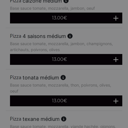
calzone médium
Base sauce tomate, mozzarella, jambon, oeuf
13.00
€
4 saisons médium
Base sauce tomate, mozzarella, jambon, champignons,
artichauts, poivrons, olives
13.00
€
tonata médium
Base sauce tomate, mozzarella, thon, poivrons, olives,
oeuf
13.00
€
texane médium
Base sauce tomate, mozzarella, viande hachée, oignons,