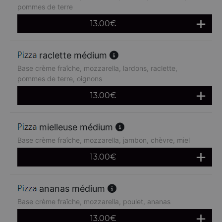
pommes de terre
13.00
€
raclette médium
Base crème fraîche, mozzarella, lardons, raclette,
pommes de terre, oignons
13.00
€
mielleuse médium
Base crème fraîche, mozzarella, jambon, chèvre, miel
13.00
€
ananas médium
Base crème fraîche, mozzarella, poulet, ananas
13.00
€