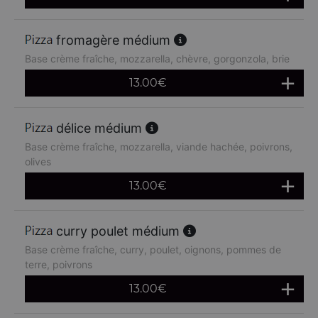
fromagère médium
Base crème fraîche, mozzarella, chèvre, gorgonzola, brie
13.00
€
délice médium
Base crème fraîche, mozzarella, viande hachée, poivrons,
olives
13.00
€
curry poulet médium
Base crème fraîche, curry, poulet, oignons, pommes de
terre, poivrons
13.00
€