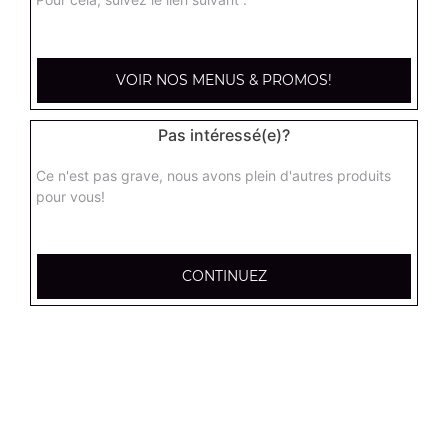
kebab médium
Base sauce tomate, mozzarella, viande kébab, tomate
VOIR NOS MENUS & PROMOS!
fraîches, oignons
13.00
€
Pas intéressé(e)?
Ce n'est pas grave, nous avons plein d'autres produits
hannibale médium
pour vous!
Base sauce tomate, boeuf, jambon, poulet, merguez
13.00
€
CONTINUEZ
supreme sucuk médium
Base sauce tomate, oignons, poivrons, champignons,
maïs, double sucuk
13.00
€
capri médium