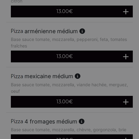
citron
13.00
€
arménienne médium
Base sauce tomate, mozzarella, pepperoni, feta, tomates
fraîches
13.00
€
mexicaine médium
Base sauce tomate, mozzarella, viande hachée, merguez,
oeuf
13.00
€
4 fromages médium
Base sauce tomate, mozzarella, chèvre, gorgonzola, brie