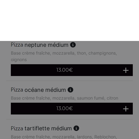
Base crème fraîche, mozzarella, poulet, pommes de terre,
chèvre
13.00
€
neptune médium
Base crème fraîche, mozzarella, thon, champignons,
oignons
13.00
€
océane médium
Base crème fraîche, mozzarella, saumon fumé, citron
13.00
€
tartiflette médium
Base crème fraîche, mozzarella, lardons, Reblochon,