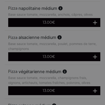
napolitaine médium
Base sauce tomate, mozzarella, anchois, câpres, olives
13.00
€
alsacienne médium
Base sauce tomate, mozzarella, poulet, pommes de terre,
champignons
13.00
€
végétarienne médium
Base sauce tomate, mozzarella, champignons frais,
oignons, artichauts, tomates fraîches, poivrons, olives
13.00
€