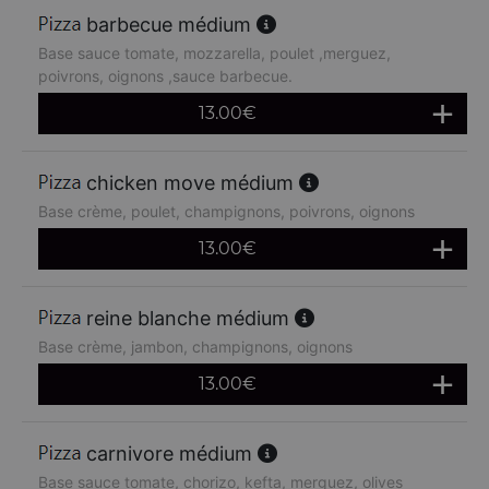
barbecue médium
Base sauce tomate, mozzarella, poulet ,merguez,
poivrons, oignons ,sauce barbecue.
13.00
€
chicken move médium
Base crème, poulet, champignons, poivrons, oignons
13.00
€
reine blanche médium
Base crème, jambon, champignons, oignons
13.00
€
carnivore médium
Base sauce tomate, chorizo, kefta, merguez, olives