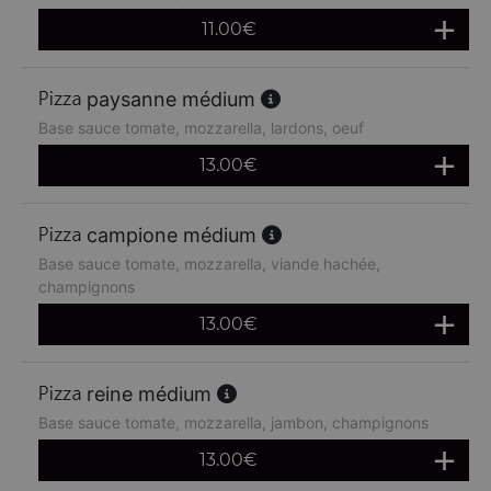
11.00
€
paysanne médium
Base sauce tomate, mozzarella, lardons, oeuf
13.00
€
campione médium
Base sauce tomate, mozzarella, viande hachée,
champignons
13.00
€
reine médium
Base sauce tomate, mozzarella, jambon, champignons
13.00
€