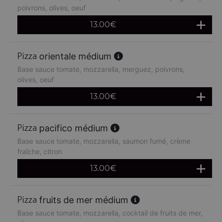
poivrons, olives, oeuf
13.00
€
orientale médium
Base sauce tomate, mozzarella, merguez, poivrons,
olives, oeuf
13.00
€
pacifico médium
Base sauce tomate, mozzarella, saumon fumé, crème
fraîche, citron
13.00
€
fruits de mer médium
Base sauce tomate, mozzarella, cocktail de fruits de mer,