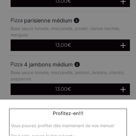
13.00
€
parisienne médium
Base sauce tomate, mozzarella, poulet, viande hachée,
merguez
13.00
€
4 jambons médium
Base sauce tomate, mozzarella, jambon, lardons, chorizo,
pepperoni
13.00
€
boursin médium
Profitez-en!!!
Base sauce tomate, mozzarella, viande hachée, oeuf
Vous pouvez profiter dès maintenant de nos menus!
13.00
€
Pour cela, suivez le lien suivant :