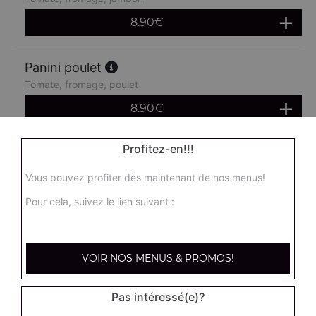
8.90
€
Panini poulet
Tomate, fromage, poulet
8.90
€
Profitez-en!!!
Panini chèvre miel
Crème fraîche, chèvre, miel
Vous pouvez profiter dès maintenant de nos menus!
8.90
€
Pour cela, suivez le lien suivant :
Panini merguez
Tomates fraîches, fromage, merguez
VOIR NOS MENUS & PROMOS!
8.90
€
Pas intéressé(e)?