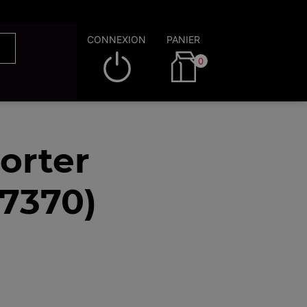
CONNEXION
PANIER
0
orter
7370)