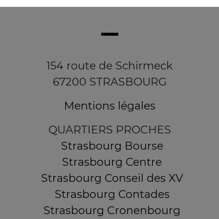
154 route de Schirmeck
67200 STRASBOURG
Mentions légales
QUARTIERS PROCHES
Strasbourg Bourse
Strasbourg Centre
Strasbourg Conseil des XV
Strasbourg Contades
Strasbourg Cronenbourg