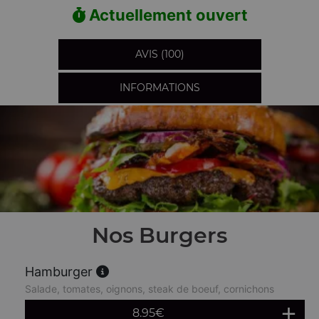
Actuellement ouvert
AVIS (100)
INFORMATIONS
Nos Burgers
Hamburger
Salade, tomates, oignons, steak de boeuf, cornichons
8.95
€