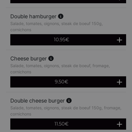
Double hamburger
Salade, tomates, oignons, steak de boeuf 150g,
cornichons
10.95
€
Cheese burger
Salade, tomates, oignons, steak de boeuf, fromage,
cornichons
9.50
€
Double cheese burger
Salade, tomates, oignons, steak de boeuf 150g, fromage,
cornichons
11.50
€