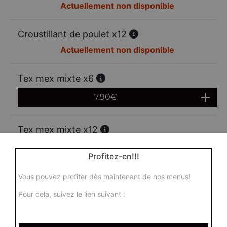
Actuellement non disponible
Croustillant de poulet x12
Actuellement non disponible
Tex mex mixte x6
7.90
€
Tex mex mixte x12
13.00
€
Profitez-en!!!
Vous pouvez profiter dès maintenant de nos menus!
Mozzarella sticks x6
Pour cela, suivez le lien suivant :
6.95
€