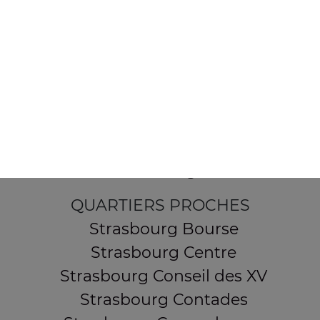
154 route de Schirmeck
67200 STRASBOURG
Mentions légales
QUARTIERS PROCHES
Strasbourg Bourse
Strasbourg Centre
Strasbourg Conseil des XV
Strasbourg Contades