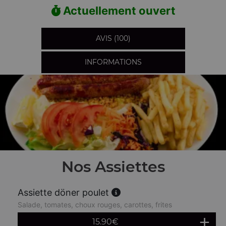
Actuellement ouvert
AVIS (100)
INFORMATIONS
Nos Assiettes
Assiette döner poulet
Salade, tomates, choux rouges, carottes, frites
15.90
€