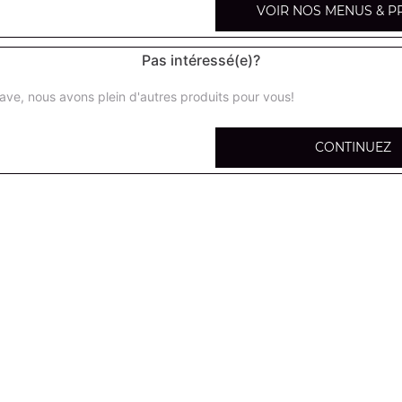
VOIR NOS MENUS & P
Pas intéressé(e)?
ave, nous avons plein d'autres produits pour vous!
Salade du chef
Salade verte, tomates, jambon, maïs, gruyère, cornichon
CONTINUEZ
Salade royale
Salade verte, tomates, lardons grillés, croûtons, chèvre c
Salade niçoise
Salade verte, tomates, thon, pommes de terre, olives, oeu
Salade crevettes avocat
Salade verte, tomates, crevettes, avocat, maïs
Salade norvégienne