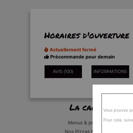
Horaires d'ouverture
Actuellement fermé
Précommande pour demain
AVIS (100)
INFORMATIONS
La carte
Vous pouvez pr
Pour cela, suive
Menus & promos
Nos Pizzas Médium