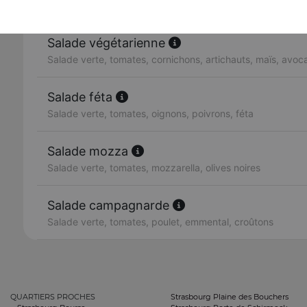
Salade verte, tomates, avocat, saumon fumé, citron
Salade végétarienne
Salade verte, tomates, cornichons, artichauts, maïs, avo
Salade féta
Salade verte, tomates, oignons, poivrons, féta
Salade mozza
Salade verte, tomates, mozzarella, olives noires
Salade campagnarde
Salade verte, tomates, poulet, emmental, croûtons
QUARTIERS PROCHES
Strasbourg Plaine des Bouchers