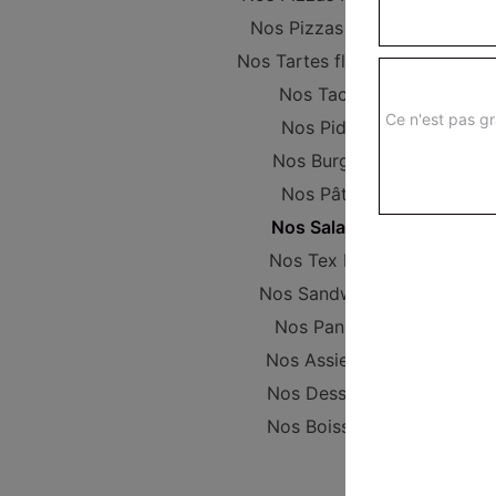
Nos Pizzas Large
Nos Tartes flambées
Nos Tacos
Ce n'est pas gr
Nos Pides
Nos Burgers
Nos Pâtes
Nos Salades
Nos Tex Mex
Nos Sandwichs
Nos Paninis
Nos Assiettes
Nos Desserts
Nos Boissons