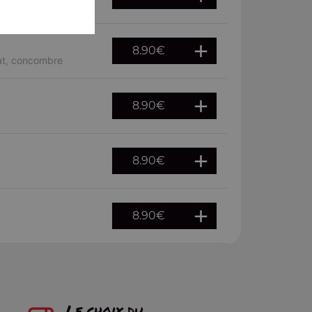
8.90
€
cat, concombre
8.90
€
8.90
€
8.90
€
Le choix du