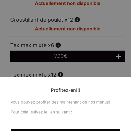
Actuellement non disponible
Croustillant de poulet x12
Actuellement non disponible
Tex mex mixte x6
7.90
€
Tex mex mixte x12
13.00
€
Profitez-en!!!
Vous pouvez profiter dès maintenant de nos menus!
Mozzarella sticks x6
Pour cela, suivez le lien suivant :
6.95
€