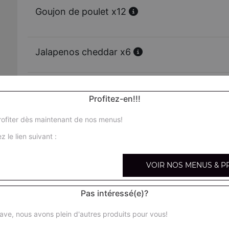
Goujon de poulet x12
Jalapenos cheddar x6
Jalapenos cheddar x12
Profitez-en!!!
ofiter dès maintenant de nos menus!
Chicken wings x6
z le lien suivant :
Chicken wings x12
VOIR NOS MENUS & P
Nuggets x6
Pas intéressé(e)?
ave, nous avons plein d'autres produits pour vous!
Nuggets x12