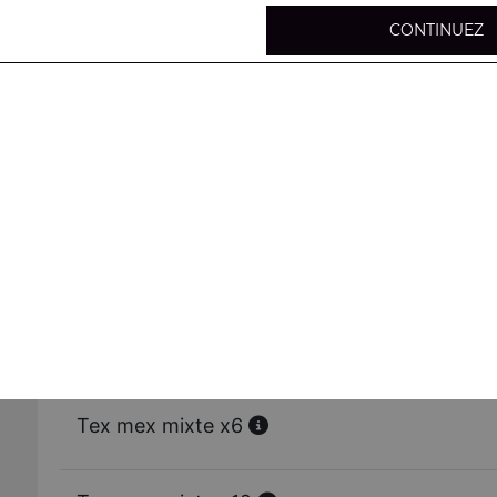
CONTINUEZ
Brochettes de poulet x6
Brochettes de poulet x12
Croustillant de poulet x6
Croustillant de poulet x12
Tex mex mixte x6