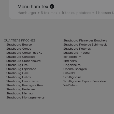
Menu ham tex
Hamburger + 6 tex mex + frites ou potatoes + 1 boisson (
QUARTIERS PROCHES
Strasbourg Plaine des Bouchers
Strasbourg Bourse
Strasbourg Porte de Schirmeck
Strasbourg Centre
Strasbourg Poteries
Strasbourg Conseil des XV
Strasbourg Tribunal
Strasbourg Contades
Eckbolsheim
Strasbourg Cronenbourg
Entzheim
Strasbourg Elsau
Lingolsheim
Strasbourg Esplanade
Oberhausbergen
Strasbourg Gare
Ostwald
Strasbourg Halles
Schiltigheim
Strasbourg Hautepierre
Schiltigheim Espace Européen
Strasbourg Koenigshoffen
Wolfisheim
Strasbourg Krutenau
Strasbourg Meinau
Strasbourg Montagne verte