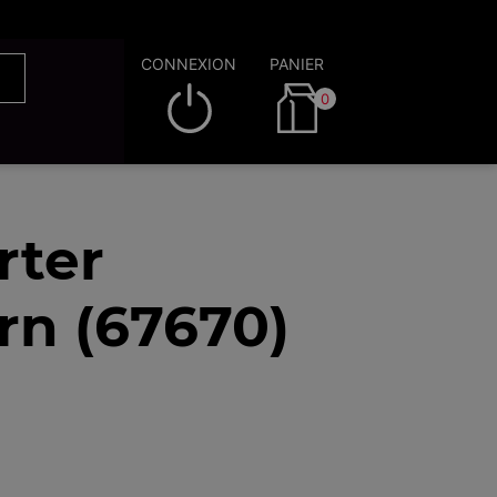
CONNEXION
PANIER
0
rter
rn (67670)