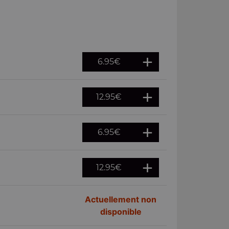
6.95
€
12.95
€
6.95
€
12.95
€
Actuellement non
disponible