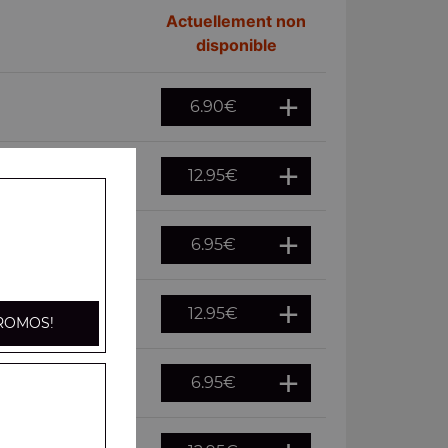
Actuellement non
disponible
6.90
€
12.95
€
6.95
€
12.95
€
ROMOS!
6.95
€