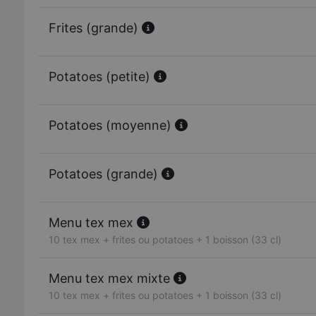
Frites (grande)
Potatoes (petite)
Potatoes (moyenne)
Potatoes (grande)
Menu tex mex
10 tex mex + frites ou potatoes + 1 boisson (33 cl)
Menu tex mex mixte
10 tex mex + frites ou potatoes + 1 boisson (33 cl)