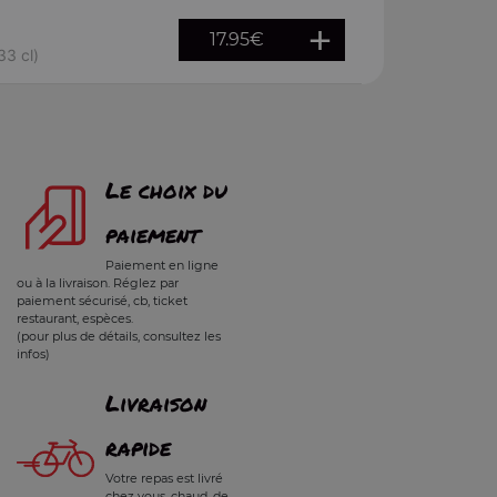
17.95
€
33 cl)
Le choix du
paiement
Paiement en ligne
ou à la livraison. Réglez par
paiement sécurisé, cb, ticket
restaurant, espèces.
(pour plus de détails, consultez les
infos)
Livraison
rapide
Votre repas est livré
chez vous, chaud, de