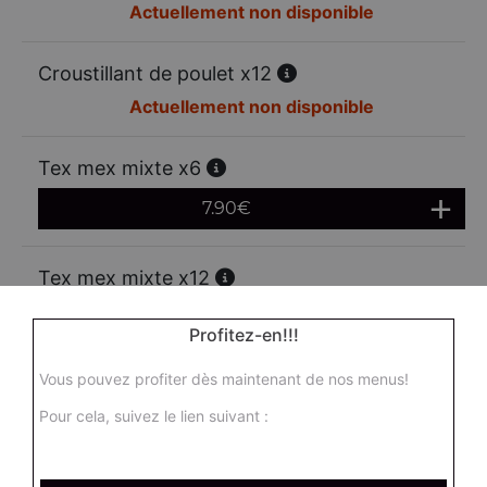
Actuellement non disponible
Croustillant de poulet x12
Actuellement non disponible
Tex mex mixte x6
7.90
€
Tex mex mixte x12
13.00
€
Profitez-en!!!
Vous pouvez profiter dès maintenant de nos menus!
Mozzarella sticks x6
Pour cela, suivez le lien suivant :
6.95
€