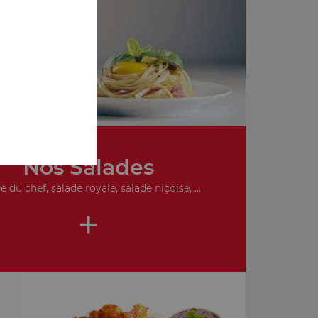
de
Nos Salades
e du chef, salade royale, salade niçoise, ...
+