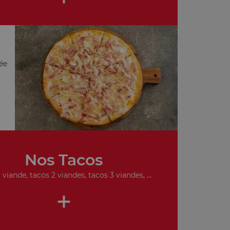
ée
Nos Tacos
 viande, tacos 2 viandes, tacos 3 viandes, ...
+