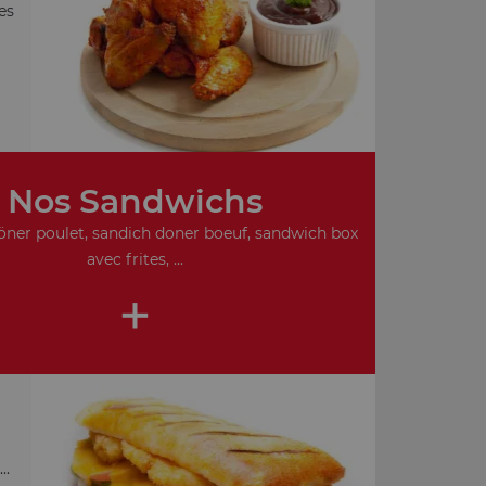
es
Nos Sandwichs
ner poulet, sandich doner boeuf, sandwich box
avec frites, ...
+
..