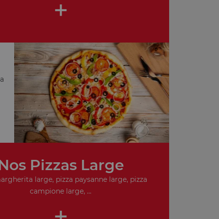
+
za
Nos Pizzas Large
argherita large, pizza paysanne large, pizza
campione large, ...
+