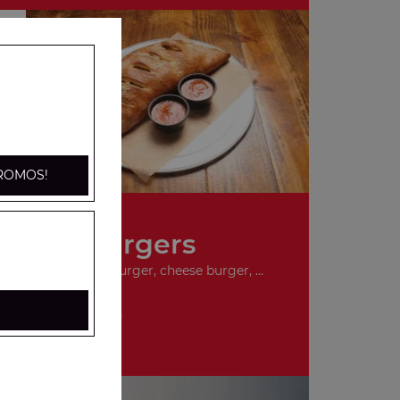
ROMOS!
Nos Burgers
ger, double hamburger, cheese burger, ...
+