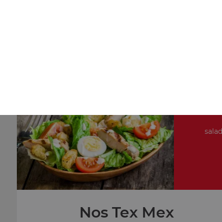
Nos Pâtes
petite portion de pâtes, moyenne portion de pâtes, gran
portion de pâtes
+
salad
Nos Tex Mex