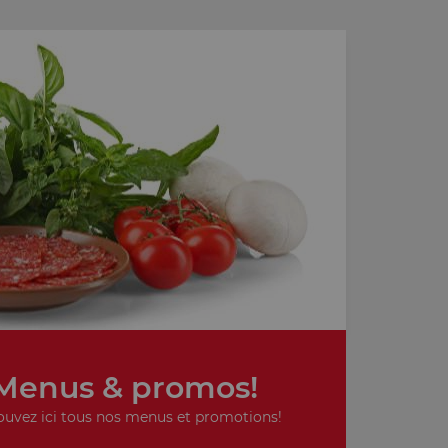
Menus & promos!
ouvez ici tous nos menus et promotions!