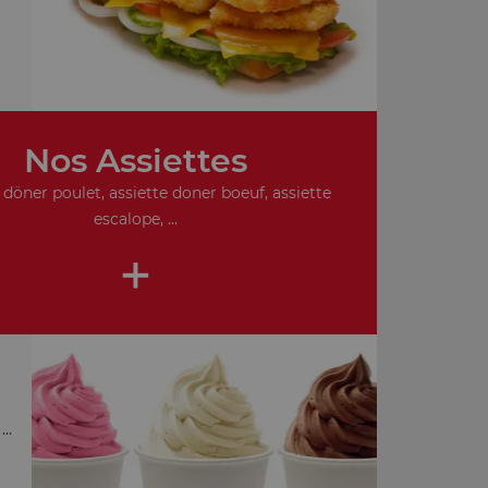
Nos Assiettes
 döner poulet, assiette doner boeuf, assiette
escalope, ...
+
..