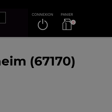
CONNEXION
PANIER
0
eim (67170)